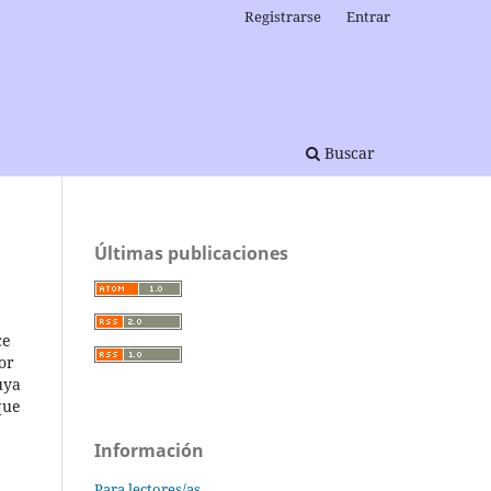
Registrarse
Entrar
Buscar
Últimas publicaciones
ce
or
uya
que
Información
Para lectores/as