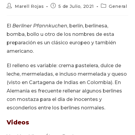
Autor
Publicación
Categoría
Marell Rojas
5 de Julio, 2021
General
de
de
de
la
la
la
entrada:
entrada:
entrada:
El
Berliner Pfannkuchen
, berlín, berlinesa,
bomba, bollo u otro de los nombres de esta
preparación es un clásico europeo y también
americano.
El relleno es variable: crema pastelera, dulce de
leche, mermeladas, e incluso mermelada y queso
(visto en Cartagena de Indias en Colombia). En
Alemania es frecuente rellenar algunos berlines
con mostaza para el día de inocentes y
esconderlos entre los berlines normales.
Videos