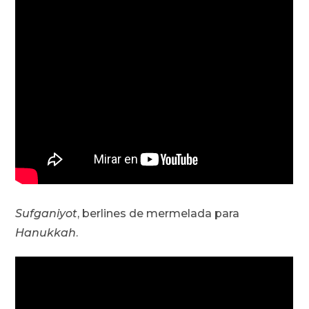
Sufganiyot
, berlines de mermelada para
Hanukkah
.