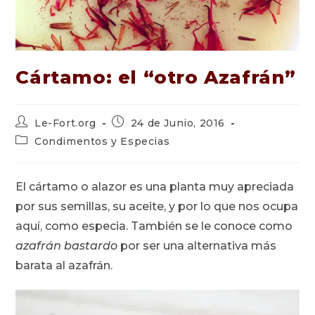
Cártamo: el “otro Azafrán”
Autor
Publicación
Le-Fort.org
24 de Junio, 2016
de
de
Categoría
Condimentos y Especias
la
la
de
entrada:
entrada:
la
entrada:
El cártamo o alazor es una planta muy apreciada
por sus semillas, su aceite, y por lo que nos ocupa
aquí, como especia. También se le conoce como
azafrán bastardo
por ser una alternativa más
barata al azafrán.