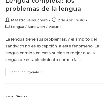
Lengua completa: los
problemas de la lengua
Autor
Publicación
Maestro Sanguchero
2 de Abril, 2010
de
de
Categoría
Lengua
/
Sandwich
/
Vacuno
la
la
de
entrada:
entrada:
la
La lengua tiene sus problemas, y el ámbito del
entrada:
sandwich no es excepción a este fenómeno. La
lengua comida en casa suele ser mejor que la
lengua de establecimiento comercial,…
Lengua
Continuar Leyendo
Completa:
Los
Problemas
De
La
Lengua
Iniciar Sesión