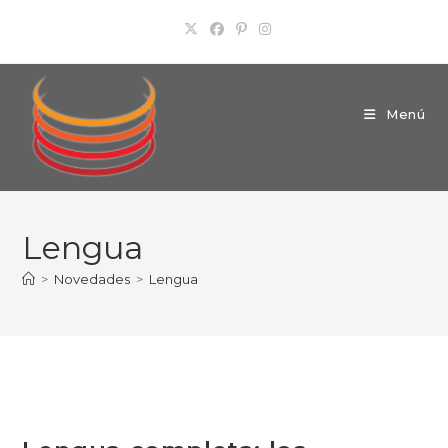
Ir
al
contenido
Menú
Lengua
>
Novedades
>
Lengua