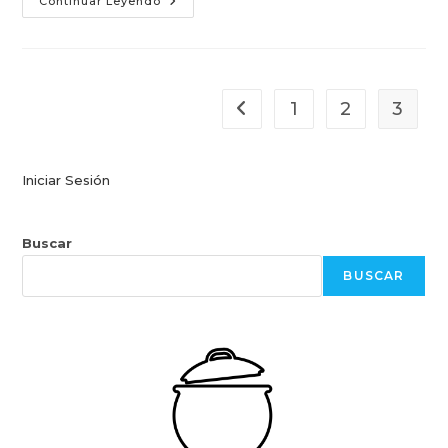
Pastel
Continuar Leyendo
De
Manzana
1
2
3
Ir a la página anterior
Iniciar Sesión
Buscar
BUSCAR