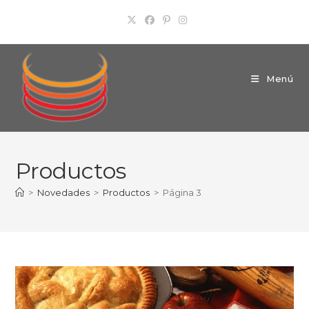
Ir
al
contenido
Menú
Productos
>
Novedades
>
Productos
>
Página 3