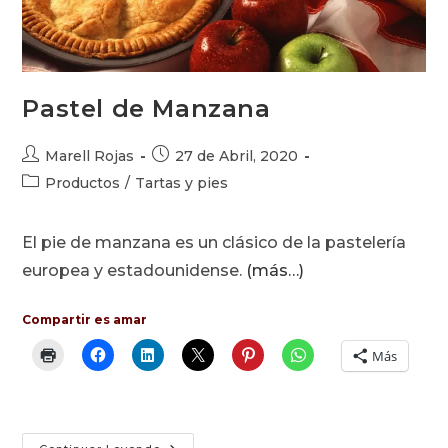
Pastel de Manzana
Autor
Publicación
Marell Rojas
27 de Abril, 2020
de
de
Categoría
Productos
/
Tartas y pies
la
la
de
entrada:
entrada:
la
El pie de manzana es un clásico de la pastelería
entrada:
europea y estadounidense.
(más…)
Compartir es amar
Más