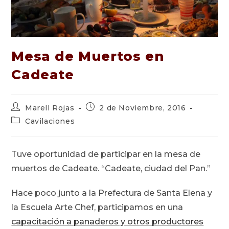
Mesa de Muertos en
Cadeate
Autor
Publicación
Marell Rojas
2 de Noviembre, 2016
de
de
Categoría
Cavilaciones
la
la
de
entrada:
entrada:
la
entrada:
Tuve oportunidad de participar en la mesa de
muertos de Cadeate. “Cadeate, ciudad del Pan.”
Hace poco junto a la Prefectura de Santa Elena y
la Escuela Arte Chef, participamos en una
capacitación a panaderos y otros productores