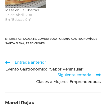
Pizza en La Libertad
23 de Abril, 2016
En "Educación"
ETIQUETAS
:
CADEATE
,
COMIDA ECUATORIANA
,
GASTRONOMÍA DE
SANTA ELENA
,
TRADICIONES
Leer
Entrada anterior
más
Evento Gastronómico “Sabor Peninsular”
artículos
Siguiente entrada
Clases a Mujeres Emprendedoras
Marell Rojas