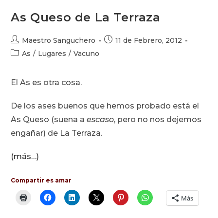
As Queso de La Terraza
Autor
Publicación
Maestro Sanguchero
11 de Febrero, 2012
de
de
Categoría
As
/
Lugares
/
Vacuno
la
la
de
entrada:
entrada:
la
El As es otra cosa.
entrada:
De los ases buenos que hemos probado está el
As Queso (suena a
escaso
, pero no nos dejemos
engañar) de La Terraza.
(más…)
Compartir es amar
Más