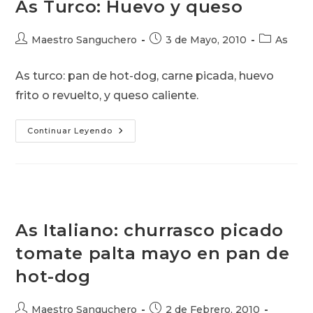
As Turco: Huevo y queso
Autor
Publicación
Categoría
Maestro Sanguchero
3 de Mayo, 2010
As
de
de
de
la
la
la
As turco: pan de hot-dog, carne picada, huevo
entrada:
entrada:
entrada:
frito o revuelto, y queso caliente.
As
Continuar Leyendo
Turco:
Huevo
Y
Queso
As Italiano: churrasco picado
tomate palta mayo en pan de
hot-dog
Autor
Publicación
Maestro Sanguchero
2 de Febrero, 2010