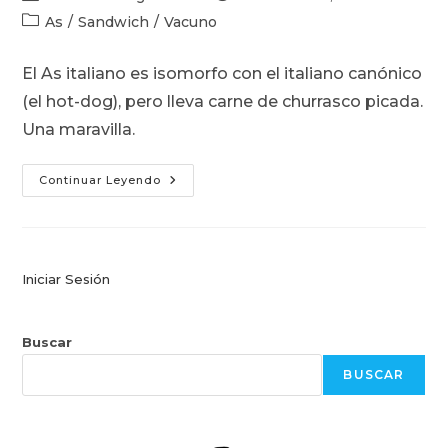
de
de
Categoría
As
/
Sandwich
/
Vacuno
la
la
de
entrada:
entrada:
la
El As italiano es isomorfo con el italiano canónico
entrada:
(el hot-dog), pero lleva carne de churrasco picada.
Una maravilla.
As
Continuar Leyendo
Italiano:
Churrasco
Picado
Tomate
Palta
Mayo
En
Iniciar Sesión
Pan
De
Hot-
Dog
Buscar
BUSCAR