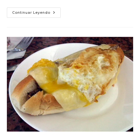
Sandwich
Continuar Leyendo
De
Lomo:
Lo
Que
El
As
Debería
Ser