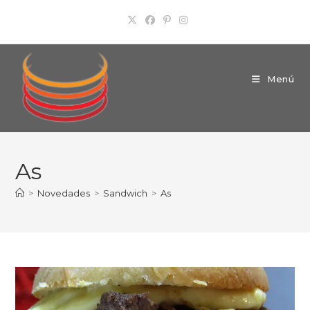
Ir
al
contenido
Menú
As
>
Novedades
>
Sandwich
>
As