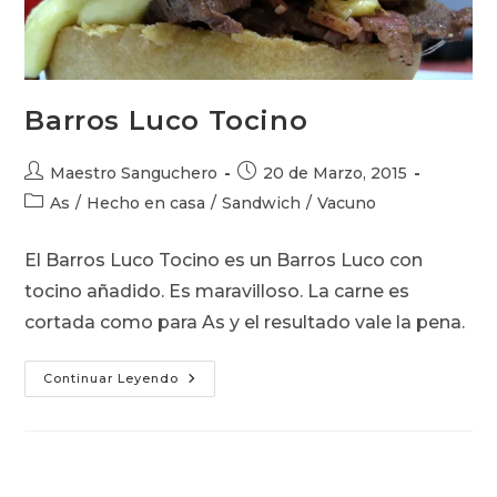
Barros Luco Tocino
Autor
Publicación
Maestro Sanguchero
20 de Marzo, 2015
de
de
Categoría
As
/
Hecho en casa
/
Sandwich
/
Vacuno
la
la
de
entrada:
entrada:
la
El Barros Luco Tocino es un Barros Luco con
entrada:
tocino añadido. Es maravilloso. La carne es
cortada como para As y el resultado vale la pena.
Barros
Continuar Leyendo
Luco
Tocino