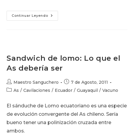
As
Continuar Leyendo
Queso
De
La
Terraza
Sandwich de lomo: Lo que el
As debería ser
Autor
Publicación
Maestro Sanguchero
7 de Agosto, 2011
de
de
Categoría
As
/
Cavilaciones
/
Ecuador
/
Guayaquil
/
Vacuno
la
la
de
entrada:
entrada:
la
El sánduche de Lomo ecuatoriano es una especie
entrada:
de evolución convergente del As chileno. Sería
bueno tener una polinización cruzada entre
ambos.