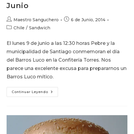
Junio
Autor
Publicación
Maestro Sanguchero
6 de Junio, 2014
de
de
Categoría
Chile
/
Sandwich
la
la
de
entrada:
entrada:
la
El lunes 9 de junio a las 12:30 horas Pebre y la
entrada:
municipalidad de Santiago conmemoran el día
del Barros Luco en la Confitería Torres. Nos
parece una excelente excusa para prepararnos un
Barros Luco mítico.
Día
Continuar Leyendo
Del
Barros
Luco,
9
De
Junio