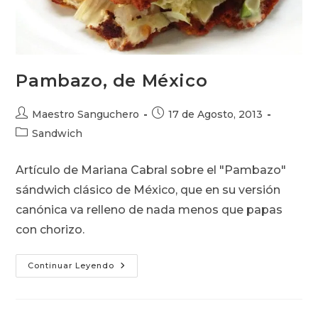
Pambazo, de México
Autor
Publicación
Maestro Sanguchero
17 de Agosto, 2013
de
de
Categoría
Sandwich
la
la
de
entrada:
entrada:
la
Artículo de Mariana Cabral sobre el "Pambazo"
entrada:
sándwich clásico de México, que en su versión
canónica va relleno de nada menos que papas
con chorizo.
Pambazo,
Continuar Leyendo
De
México