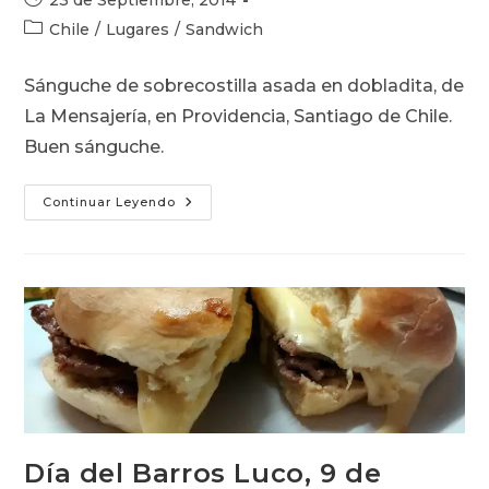
la
de
Categoría
Chile
/
Lugares
/
Sandwich
entrada:
la
de
entrada:
la
Sánguche de sobrecostilla asada en dobladita, de
entrada:
La Mensajería, en Providencia, Santiago de Chile.
Buen sánguche.
Sánguche
Continuar Leyendo
En
Dobladita,
De
La
Mensajería
Día del Barros Luco, 9 de