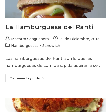
La Hamburguesa del Ranti
Autor
Publicación
Maestro Sanguchero
29 de Diciembre, 2013
de
de
Categoría
Hamburguesas
/
Sandwich
la
la
de
entrada:
entrada:
la
Las hamburguesas del Ranti son lo que las
entrada:
hamburguesas de comida rápida aspiran a ser.
La
Continuar Leyendo
Hamburguesa
Del
Ranti