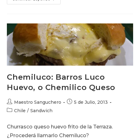
Del
Conde
De
Sandwich
(parodia)
Por
Woody
Allen
Chemiluco: Barros Luco
Huevo, o Chemilico Queso
Autor
Publicación
Maestro Sanguchero
5 de Julio, 2013
de
de
Categoría
Chile
/
Sandwich
la
la
de
entrada:
entrada:
la
Churrasco queso huevo frito de la Terraza.
entrada:
¿Procederá llamarlo Chemiluco?