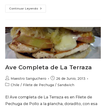
Chemiluco:
Continuar Leyendo
Barros
Luco
Huevo,
O
Chemilico
Queso
Ave Completa de La Terraza
Autor
Publicación
Maestro Sanguchero
26 de Junio, 2013
de
de
Categoría
Chile
/
Filete de Pechuga
/
Sandwich
la
la
de
entrada:
entrada:
la
El Ave completa de La Terraza es en Filete de
entrada:
Pechuga de Pollo a la plancha, doradito, con esa