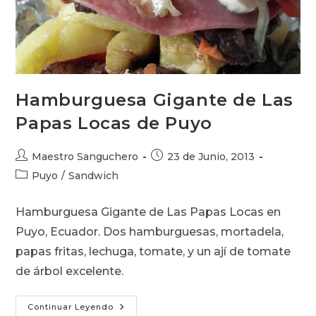
Hamburguesa Gigante de Las
Papas Locas de Puyo
Autor
Publicación
Maestro Sanguchero
23 de Junio, 2013
de
de
Categoría
Puyo
/
Sandwich
la
la
de
entrada:
entrada:
la
Hamburguesa Gigante de Las Papas Locas en
entrada:
Puyo, Ecuador. Dos hamburguesas, mortadela,
papas fritas, lechuga, tomate, y un ají de tomate
de árbol excelente.
Hamburguesa
Continuar Leyendo