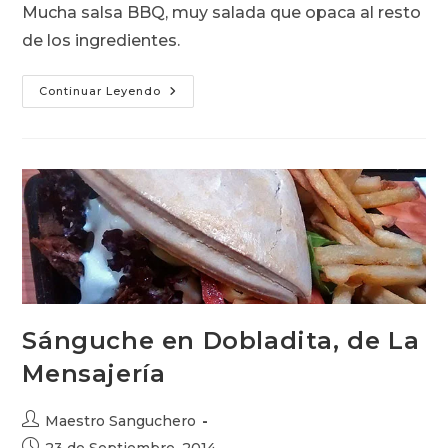
Mucha salsa BBQ, muy salada que opaca al resto
de los ingredientes.
Memphis
Continuar Leyendo
BBQ
Burger
Del
Carl’s
Jr.
Buena
Idea,
Mala
Ejecución
Sánguche en Dobladita, de La
Mensajería
Autor
Maestro Sanguchero
de
Publicación
23 de Septiembre, 2014