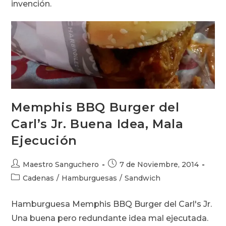
invención.
Memphis BBQ Burger del
Carl’s Jr. Buena Idea, Mala
Ejecución
Autor
Publicación
Maestro Sanguchero
7 de Noviembre, 2014
de
de
Categoría
Cadenas
/
Hamburguesas
/
Sandwich
la
la
de
entrada:
entrada:
la
Hamburguesa Memphis BBQ Burger del Carl's Jr.
entrada:
Una buena pero redundante idea mal ejecutada.