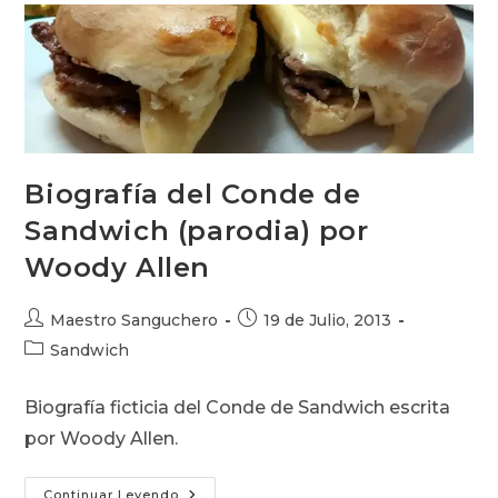
Biografía del Conde de
Sandwich (parodia) por
Woody Allen
Autor
Publicación
Maestro Sanguchero
19 de Julio, 2013
de
de
Categoría
Sandwich
la
la
de
entrada:
entrada:
la
Biografía ficticia del Conde de Sandwich escrita
entrada:
por Woody Allen.
Biografía
Continuar Leyendo