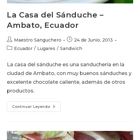
La Casa del Sánduche –
Ambato, Ecuador
Autor
Publicación
Maestro Sanguchero
24 de Junio, 2013
de
de
Categoría
Ecuador
/
Lugares
/
Sandwich
la
la
de
entrada:
entrada:
la
La casa del sánduche es una sanduchería en la
entrada:
ciudad de Ambato, con muy buenos sánduches y
excelente chocolate caliente, además de otros
productos.
La
Continuar Leyendo
Casa
Del
Sánduche
–
Ambato,
Ecuador