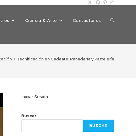
Alternar
tros
Ciencia & Arte
Contáctanos
búsqueda
cación
>
Tecnificación en Cadeate: Panadería y Pastelería
de
Iniciar Sesión
la
Buscar
BUSCAR