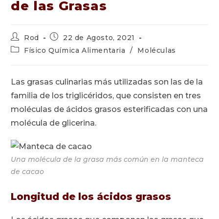
de las Grasas
Autor
Publicación
Rod
22 de Agosto, 2021
de
de
Categoría
Físico Química Alimentaria
/
Moléculas
la
la
de
entrada:
entrada:
la
entrada:
Las grasas culinarias más utilizadas son las de la
familia de los triglicéridos, que consisten en tres
moléculas de ácidos grasos esterificadas con una
molécula de glicerina.
Una molécula de la grasa más común en la manteca
de cacao
Longitud de los ácidos grasos