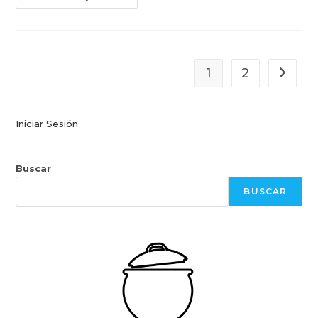
Y
Calor
1
2
Ir a la 
Iniciar Sesión
Buscar
BUSCAR