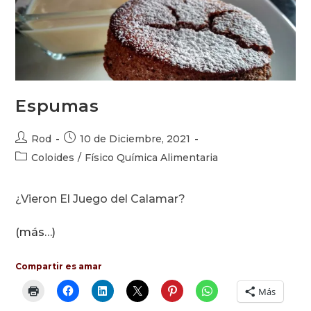
Espumas
Autor
Publicación
Rod
10 de Diciembre, 2021
de
de
Categoría
Coloides
/
Físico Química Alimentaria
la
la
de
entrada:
entrada:
la
¿Vieron El Juego del Calamar?
entrada:
(más…)
Compartir es amar
Más