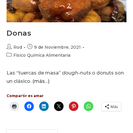
Donas
Autor
Publicación
Rod
9 de Noviembre, 2021
de
de
Categoría
Físico Química Alimentaria
la
la
de
entrada:
entrada:
la
Las “tuercas de masa”
dough-nuts
o donuts son
entrada:
un clásico.
(más…)
Compartir es amar
Más