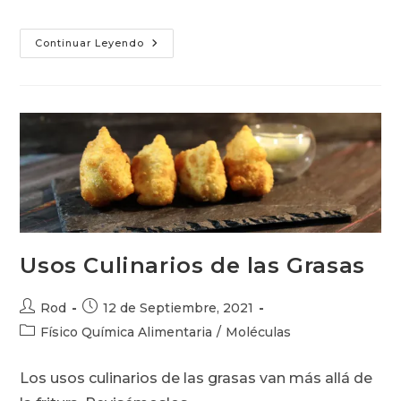
Alteraciones
Continuar Leyendo
De
Las
Grasas
Usos Culinarios de las Grasas
Autor
Publicación
Rod
12 de Septiembre, 2021
de
de
Categoría
Físico Química Alimentaria
/
Moléculas
la
la
de
entrada:
entrada:
la
Los usos culinarios de las grasas van más allá de
entrada: