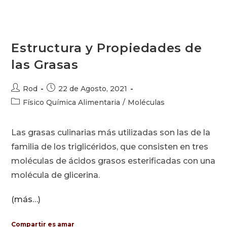
Estructura y Propiedades de
las Grasas
Autor
Publicación
Rod
22 de Agosto, 2021
de
de
Categoría
Físico Química Alimentaria
/
Moléculas
la
la
de
entrada:
entrada:
la
Las grasas culinarias más utilizadas son las de la
entrada:
familia de los triglicéridos, que consisten en tres
moléculas de ácidos grasos esterificadas con una
molécula de glicerina.
(más…)
Compartir es amar