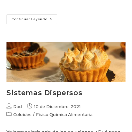
Espumas
Continuar Leyendo
Sistemas Dispersos
Autor
Publicación
Rod
10 de Diciembre, 2021
de
de
Categoría
Coloides
/
Físico Química Alimentaria
la
la
de
entrada:
entrada:
la