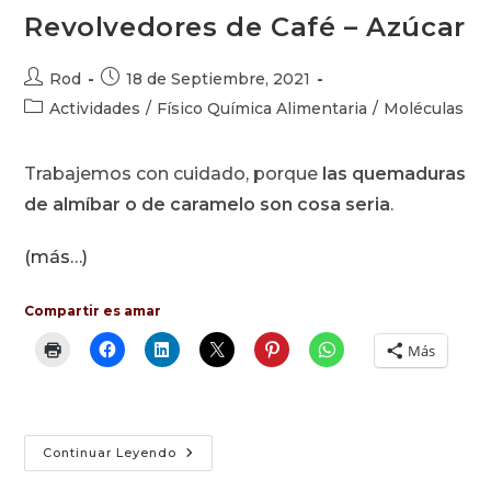
Revolvedores de Café – Azúcar
Autor
Publicación
Rod
18 de Septiembre, 2021
de
de
Categoría
Actividades
/
Físico Química Alimentaria
/
Moléculas
la
la
de
entrada:
entrada:
la
Trabajemos con cuidado, porque
las quemaduras
entrada:
de almíbar o de caramelo son cosa seria
.
(más…)
Compartir es amar
Más
Revolvedores
Continuar Leyendo
De
Café