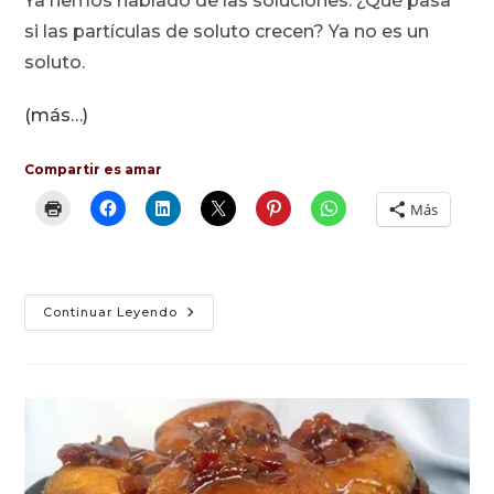
Ya hemos hablado de las soluciones. ¿Qué pasa
entrada:
si las partículas de soluto crecen? Ya no es un
soluto.
(más…)
Compartir es amar
Más
Sistemas
Continuar Leyendo
Dispersos