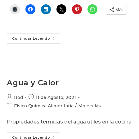
Más
Estructura
Continuar Leyendo
Y
Propiedades
De
Las
Grasas
Agua y Calor
Autor
Publicación
Rod
11 de Agosto, 2021
de
de
Categoría
Físico Química Alimentaria
/
Moléculas
la
la
de
entrada:
entrada:
la
Propiedades térmicas del agua útiles en la cocina
entrada:
Agua
Continuar Leyendo