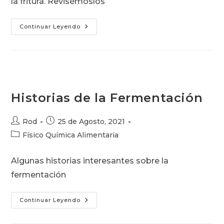
la fritura. Revisémoslos
Usos
Continuar Leyendo
Culinarios
De
Las
Grasas
Historias de la Fermentación
Autor
Publicación
Rod
25 de Agosto, 2021
de
de
Categoría
Físico Química Alimentaria
la
la
de
entrada:
entrada:
la
Algunas historias interesantes sobre la
entrada:
fermentación
Historias
Continuar Leyendo
De
La
Fermentación