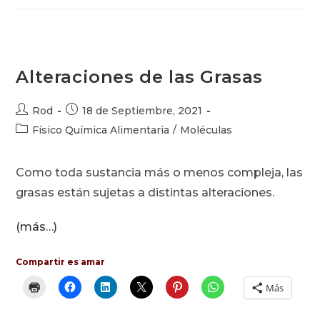
–
Azúcar
Alteraciones de las Grasas
Autor
Publicación
Rod
18 de Septiembre, 2021
de
de
Categoría
Físico Química Alimentaria
/
Moléculas
la
la
de
entrada:
entrada:
la
Como toda sustancia más o menos compleja, las
entrada:
grasas están sujetas a distintas alteraciones.
(más…)
Compartir es amar
Más