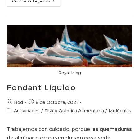
Donas
Continuar Leyendo
Royal Icing
Fondant Líquido
Autor
Publicación
Rod
8 de Octubre, 2021
de
de
Categoría
Actividades
/
Físico Química Alimentaria
/
Moléculas
la
la
de
entrada:
entrada:
la
Trabajemos con cuidado, porque
las quemaduras
entrada:
de almíbar o de caramelo son cosa seria
.