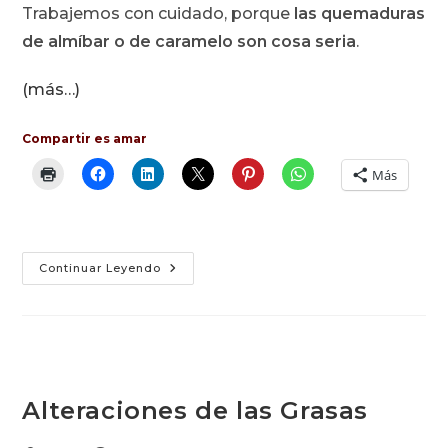
Trabajemos con cuidado, porque
las quemaduras
entrada:
de almíbar o de caramelo son cosa seria
.
(más…)
Compartir es amar
Más
Revolvedores
Continuar Leyendo
De
Café
–
Azúcar
Alteraciones de las Grasas