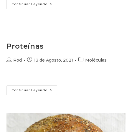
Estructura
Continuar Leyendo
Y
Propiedades
De
Las
Grasas
Proteínas
Autor
Publicación
Categoría
Rod
13 de Agosto, 2021
Moléculas
de
de
de
la
la
la
entrada:
entrada:
entrada:
Proteínas
Continuar Leyendo