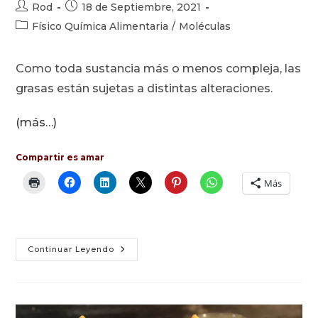
Autor
Publicación
Rod
18 de Septiembre, 2021
de
de
Categoría
Físico Química Alimentaria
/
Moléculas
la
la
de
entrada:
entrada:
la
Como toda sustancia más o menos compleja, las
entrada:
grasas están sujetas a distintas alteraciones.
(más…)
Compartir es amar
Más
Alteraciones
Continuar Leyendo
De
Las
Grasas