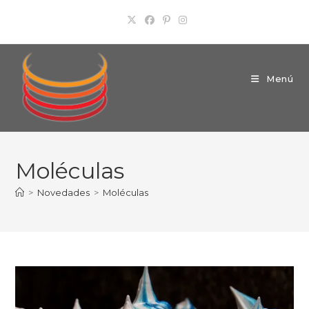
Ir
al
contenido
Menú
Moléculas
>
Novedades
>
Moléculas