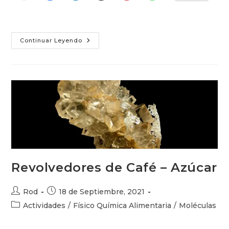
Fondant
Continuar Leyendo
Líquido
Revolvedores de Café – Azúcar
Autor
Publicación
Rod
18 de Septiembre, 2021
de
de
Categoría
Actividades
/
Físico Química Alimentaria
/
Moléculas
la
la
de
entrada:
entrada:
la