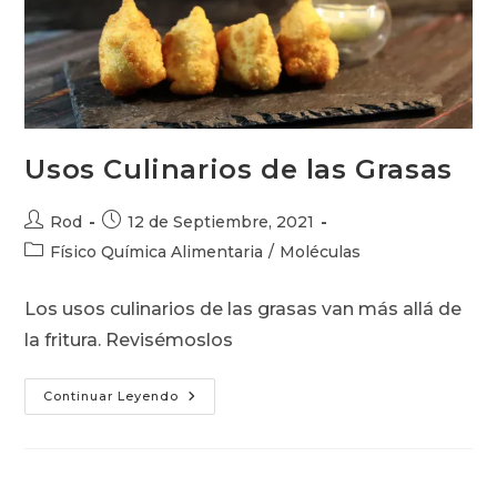
Usos Culinarios de las Grasas
Autor
Publicación
Rod
12 de Septiembre, 2021
de
de
Categoría
Físico Química Alimentaria
/
Moléculas
la
la
de
entrada:
entrada:
la
Los usos culinarios de las grasas van más allá de
entrada:
la fritura. Revisémoslos
Usos
Continuar Leyendo
Culinarios
De
Las
Grasas