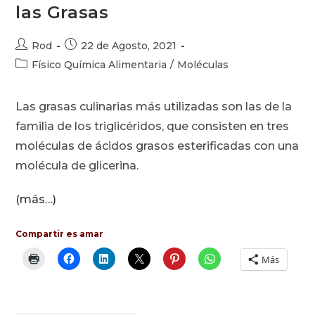
las Grasas
Autor
Publicación
Rod
22 de Agosto, 2021
de
de
Categoría
Físico Química Alimentaria
/
Moléculas
la
la
de
entrada:
entrada:
la
Las grasas culinarias más utilizadas son las de la
entrada:
familia de los triglicéridos, que consisten en tres
moléculas de ácidos grasos esterificadas con una
molécula de glicerina.
(más…)
Compartir es amar
Más