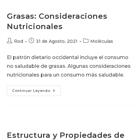
Grasas: Consideraciones
Nutricionales
Autor
Publicación
Categoría
Rod
31 de Agosto, 2021
Moléculas
de
de
de
la
la
la
El patrón dietario occidental incluye el consumo
entrada:
entrada:
entrada:
no saludable de grasas. Algunas consideraciones
nutricionales para un consumo más saludable.
Grasas:
Continuar Leyendo
Consideraciones
Nutricionales
Estructura y Propiedades de