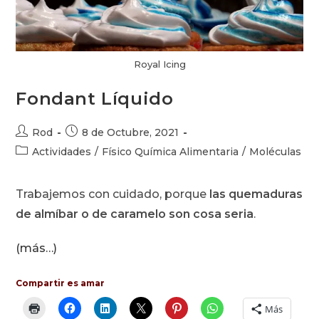
Royal Icing
Fondant Líquido
Autor
Publicación
Rod
8 de Octubre, 2021
de
de
Categoría
Actividades
/
Físico Química Alimentaria
/
Moléculas
la
la
de
entrada:
entrada:
la
Trabajemos con cuidado, porque
las quemaduras
entrada:
de almíbar o de caramelo son cosa seria
.
(más…)
Compartir es amar
Más