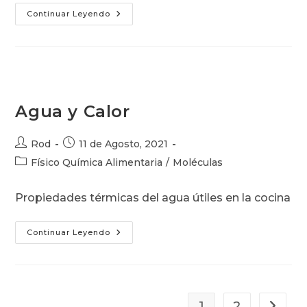
entrada:
entrada:
entrada:
Grasas
Continuar Leyendo
Agua y Calor
Autor
Publicación
Rod
11 de Agosto, 2021
de
de
Categoría
Físico Química Alimentaria
/
Moléculas
la
la
de
entrada:
entrada:
la
Propiedades térmicas del agua útiles en la cocina
entrada:
Agua
Continuar Leyendo
Y
Calor
1
2