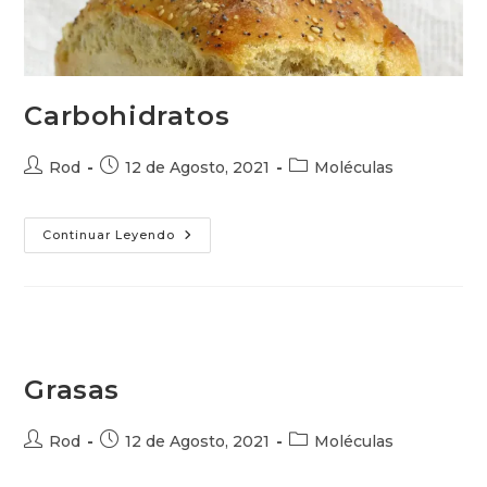
Carbohidratos
Autor
Publicación
Categoría
Rod
12 de Agosto, 2021
Moléculas
de
de
de
la
la
la
entrada:
entrada:
entrada:
Carbohidratos
Continuar Leyendo
Grasas
Autor
Publicación
Categoría
Rod
12 de Agosto, 2021
Moléculas
de
de
de
la
la
la