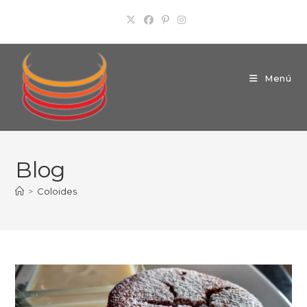
Ir
al
contenido
Menú
Blog
>
Coloides