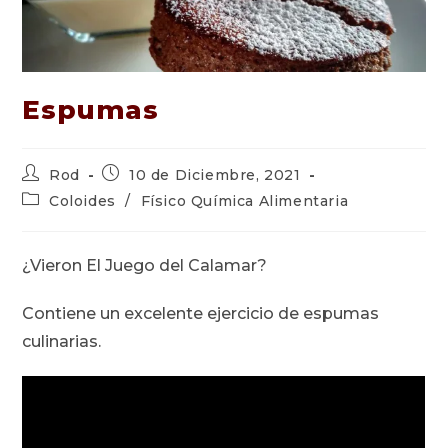
Espumas
Autor
Publicación
Rod
10 de Diciembre, 2021
de
de
Categoría
Coloides
/
Físico Química Alimentaria
la
la
de
entrada:
entrada:
la
entrada:
¿Vieron El Juego del Calamar?
Contiene un excelente ejercicio de espumas
culinarias.