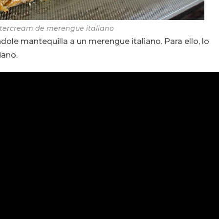
ttercream de merengue italiano
ole mantequilla a un merengue italiano. Para ello, lo
iano.