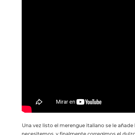
Una vez listo el merengue italiano se le añade
necesitemos, y finalmente corregimos el dulzor