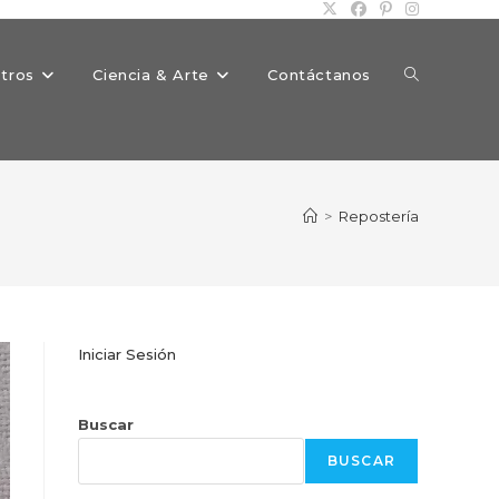
Alternar
tros
Ciencia & Arte
Contáctanos
búsqueda
>
Repostería
de
Iniciar Sesión
la
Buscar
BUSCAR