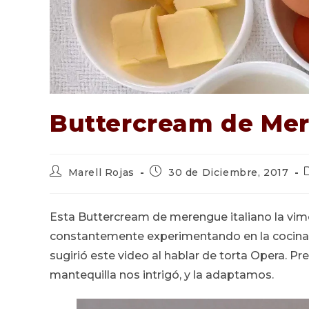
Buttercream de Mer
Autor
Publicación
Marell Rojas
30 de Diciembre, 2017
de
de
la
la
l
entrada:
entrada:
e
Esta Buttercream de merengue italiano la vi
constantemente experimentando en la cocina (
sugirió este video al hablar de torta Opera. Pr
mantequilla nos intrigó, y la adaptamos.