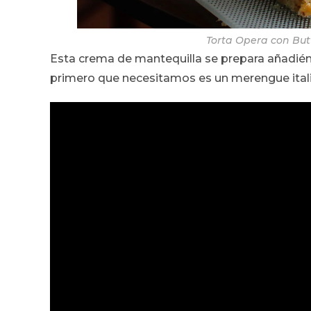
Torta Opera con Bu
Esta crema de mantequilla se prepara añadiénd
primero que necesitamos es un merengue ital