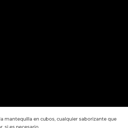
 la mantequilla en cubos, cualquier saborizante que
, si es necesario.