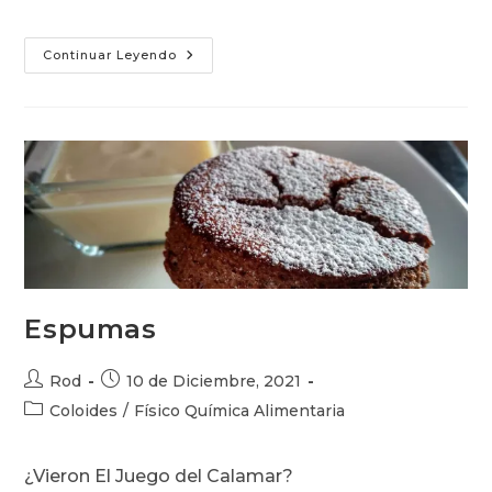
Espumas
Continuar Leyendo
Sólidas
Espumas
Autor
Publicación
Rod
10 de Diciembre, 2021
de
de
Categoría
Coloides
/
Físico Química Alimentaria
la
la
de
entrada:
entrada:
la
¿Vieron El Juego del Calamar?
entrada: