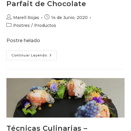
Parfait de Chocolate
Autor
Publicación
Marell Rojas
14 de Junio, 2020
de
de
Categoría
Postres
/
Productos
la
la
de
entrada:
entrada:
la
Postre helado
entrada:
Parfait
Continuar Leyendo
De
Chocolate
Técnicas Culinarias –