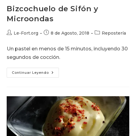
Bizcochuelo de Sifón y
Microondas
Autor
Publicación
Categoría
Le-Fort.org
8 de Agosto, 2018
Repostería
de
de
de
la
la
la
Un pastel en menos de 15 minutos, incluyendo 30
entrada:
entrada:
entrada:
segundos de cocción.
Bizcochuelo
Continuar Leyendo
De
Sifón
Y
Microondas