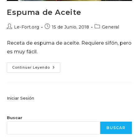
Espuma de Aceite
Autor
Publicación
Categoría
Le-Fort.org
15 de Junio, 2018
General
de
de
de
la
la
la
Receta de espuma de aceite. Requiere sifón, pero
entrada:
entrada:
entrada:
es muy fácil.
Espuma
Continuar Leyendo
De
Aceite
Iniciar Sesión
Buscar
BUSCAR