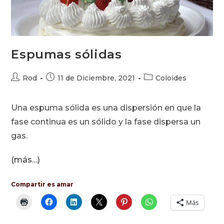
Espumas sólidas
Autor
Publicación
Categoría
Rod
11 de Diciembre, 2021
Coloides
de
de
de
la
la
la
Una espuma sólida es una dispersión en que la
entrada:
entrada:
entrada:
fase continua es un sólido y la fase dispersa un
gas.
(más…)
Compartir es amar
Más