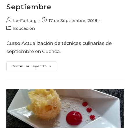
Septiembre
Autor
Publicación
Le-Fort.org
17 de Septiembre, 2018
de
de
Categoría
Educación
la
la
de
entrada:
entrada:
la
Curso Actualización de técnicas culinarias de
entrada:
septiembre en Cuenca.
Técnicas
Continuar Leyendo
Culinarias
–
Septiembre