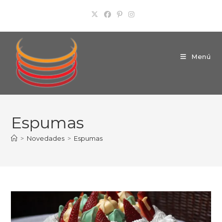
Ir
al
contenido
Menú
Espumas
>
Novedades
>
Espumas