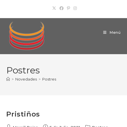
Ir
al
contenido
Menú
Postres
>
Novedades
>
Postres
Pristiños