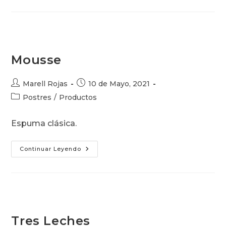
Plato
Mousse
Autor
Publicación
Marell Rojas
10 de Mayo, 2021
de
de
Categoría
Postres
/
Productos
la
la
de
entrada:
entrada:
la
Espuma clásica.
entrada:
Mousse
Continuar Leyendo
Tres Leches