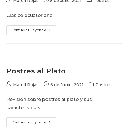
Autor
Publicación
Categoría
Marell Rojas
5 de Julio, 2021
Postres
de
de
de
la
la
la
Clásico ecuatoriano
entrada:
entrada:
entrada:
Pristiños
Continuar Leyendo
Postres al Plato
Autor
Publicación
Categoría
Marell Rojas
6 de Junio, 2021
Postres
de
de
de
la
la
la
Revisión sobre postres al plato y sus
entrada:
entrada:
entrada:
características
Postres
Continuar Leyendo
Al