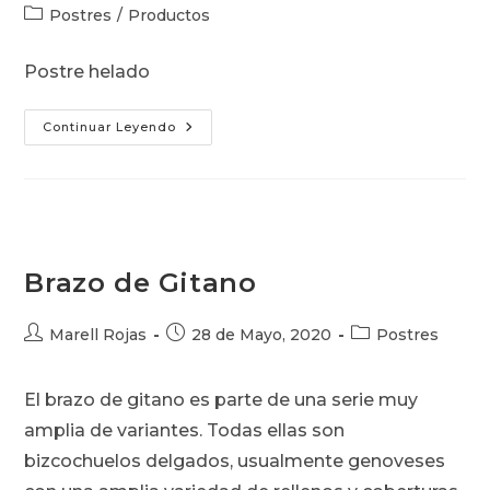
de
de
Categoría
Postres
/
Productos
la
la
de
entrada:
entrada:
la
Postre helado
entrada:
Parfait
Continuar Leyendo
De
Chocolate
Brazo de Gitano
Autor
Publicación
Categoría
Marell Rojas
28 de Mayo, 2020
Postres
de
de
de
la
la
la
El brazo de gitano es parte de una serie muy
entrada:
entrada:
entrada:
amplia de variantes. Todas ellas son
bizcochuelos delgados, usualmente genoveses