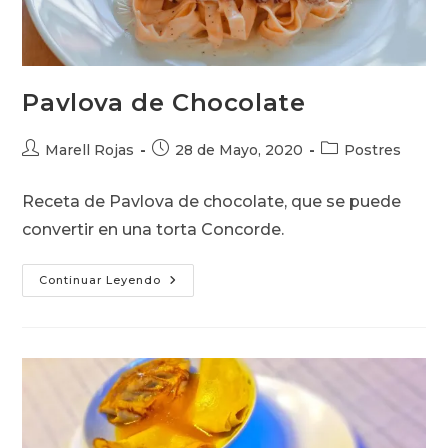
Pavlova de Chocolate
Autor
Publicación
Categoría
Marell Rojas
28 de Mayo, 2020
Postres
de
de
de
la
la
la
Receta de Pavlova de chocolate, que se puede
entrada:
entrada:
entrada:
convertir en una torta Concorde.
Pavlova
Continuar Leyendo
De
Chocolate