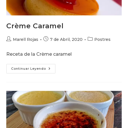
Crème Caramel
Autor
Publicación
Categoría
Marell Rojas
7 de Abril, 2020
Postres
de
de
de
la
la
la
Receta de la Crème caramel
entrada:
entrada:
entrada:
Crème
Continuar Leyendo
Caramel