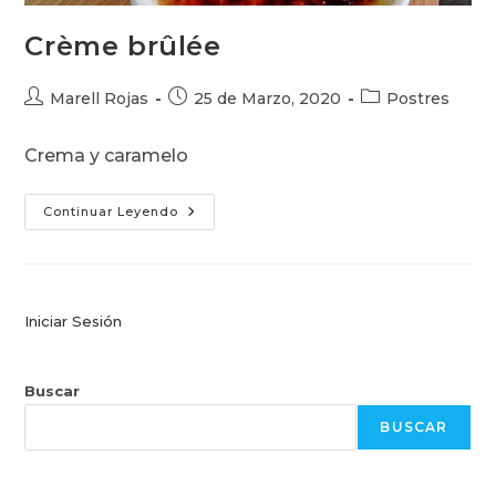
Crème brûlée
Autor
Publicación
Categoría
Marell Rojas
25 de Marzo, 2020
Postres
de
de
de
la
la
la
Crema y caramelo
entrada:
entrada:
entrada:
Crème
Continuar Leyendo
Brûlée
Iniciar Sesión
Buscar
BUSCAR