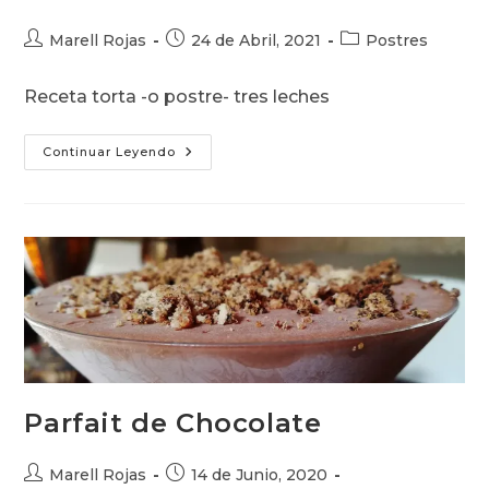
Autor
Publicación
Categoría
Marell Rojas
24 de Abril, 2021
Postres
de
de
de
la
la
la
Receta torta -o postre- tres leches
entrada:
entrada:
entrada:
Tres
Continuar Leyendo
Leches
Parfait de Chocolate
Autor
Publicación
Marell Rojas
14 de Junio, 2020