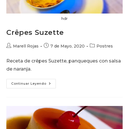
hdr
Crêpes Suzette
Autor
Publicación
Categoría
Marell Rojas
7 de Mayo, 2020
Postres
de
de
de
la
la
la
Receta de crêpes Suzette, panqueques con salsa
entrada:
entrada:
entrada:
de naranja.
Crêpes
Continuar Leyendo
Suzette