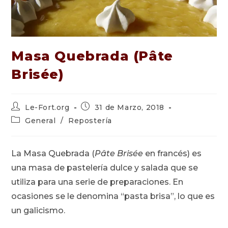
Masa Quebrada (Pâte
Brisée)
Autor
Publicación
Le-Fort.org
31 de Marzo, 2018
de
de
Categoría
General
/
Repostería
la
la
de
entrada:
entrada:
la
entrada:
La Masa Quebrada (
Pâte Brisée
en francés) es
una masa de pastelería dulce y salada que se
utiliza para una serie de preparaciones. En
ocasiones se le denomina “pasta brisa”, lo que es
un galicismo.