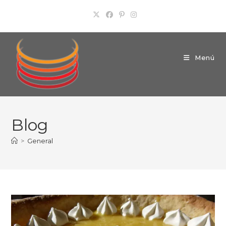
Ir
al
contenido
Menú
Blog
>
General