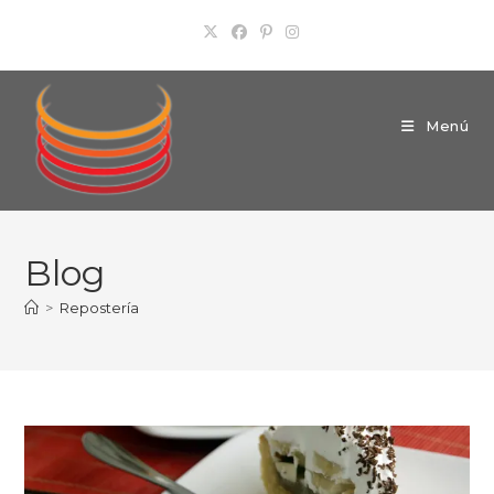
Ir
al
contenido
Menú
Blog
>
Repostería