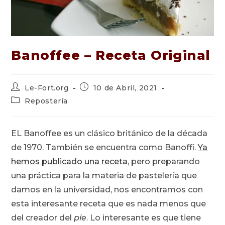
Banoffee – Receta Original
Autor
Publicación
Le-Fort.org
10 de Abril, 2021
de
de
Categoría
Repostería
la
la
de
entrada:
entrada:
la
entrada:
EL Banoffee es un clásico británico de la década
de 1970. También se encuentra como Banoffi.
Ya
hemos publicado una receta
, pero preparando
una práctica para la materia de pastelería que
damos en la universidad, nos encontramos con
esta interesante receta que es nada menos que
del creador del
pie
. Lo interesante es que tiene