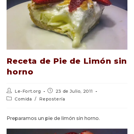
Receta de Pie de Limón sin
horno
Autor
Publicación
Le-Fort.org
23 de Julio, 2011
de
de
Categoría
Comida
/
Repostería
la
la
de
entrada:
entrada:
la
entrada:
Preparamos un pie de limón sin horno.