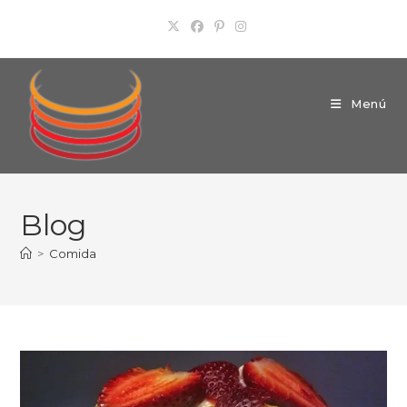
Ir
al
contenido
Menú
Blog
>
Comida