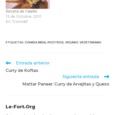
Receta de Falafel
13 de Octubre, 2011
En "Comida"
ETIQUETAS
:
COMIDA INDIA
,
PICOTEOS
,
VEGANO
,
VEGETARIANO
Leer
Entrada anterior
más
Curry de Koftas
artículos
Siguiente entrada
Mattar Paneer: Curry de Arvejitas y Queso
Le-Fort.org