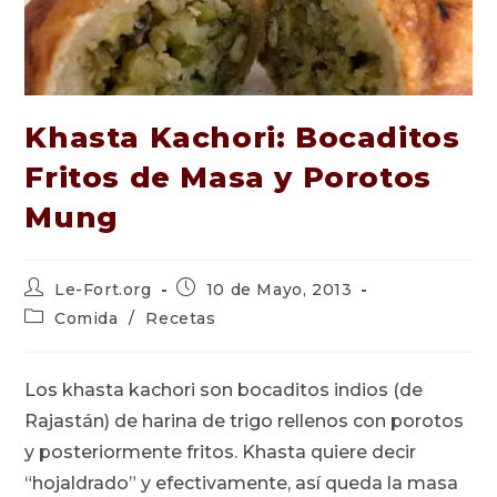
Khasta Kachori: Bocaditos
Fritos de Masa y Porotos
Mung
Autor
Publicación
Le-Fort.org
10 de Mayo, 2013
de
de
Categoría
Comida
/
Recetas
la
la
de
entrada:
entrada:
la
entrada:
Los khasta kachori son bocaditos indios (de
Rajastán) de harina de trigo rellenos con porotos
y posteriormente fritos. Khasta quiere decir
“hojaldrado” y efectivamente, así queda la masa