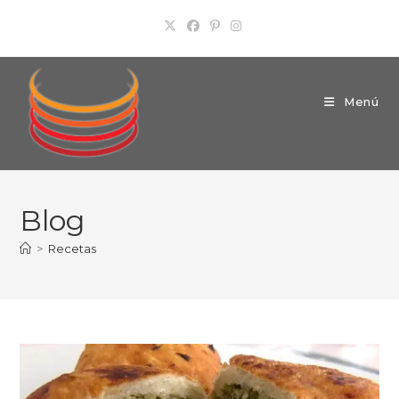
Ir
al
contenido
Menú
Blog
>
Recetas