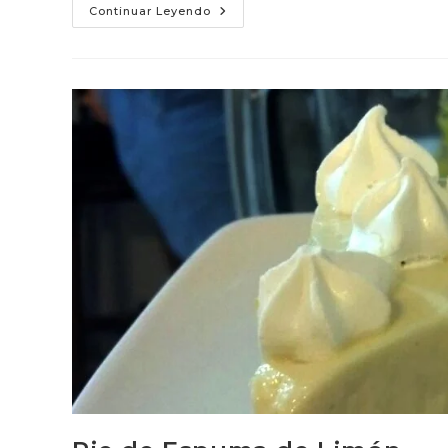
Pie
Continuar Leyendo
De
Limón
Con
Leche
Condensada
Y
Yemas
(horneado)