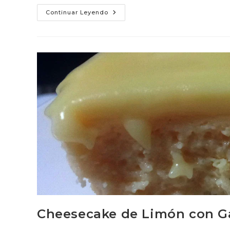
Pie
Continuar Leyendo
De
Limón
Con
Lemon
Curd
Cheesecake de Limón con G