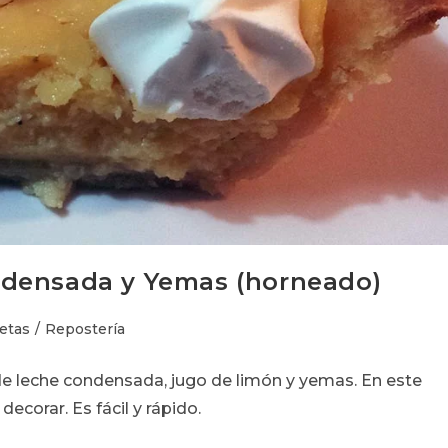
ndensada y Yemas (horneado)
ía
etas
/
Repostería
de leche condensada, jugo de limón y yemas. En este
:
corar. Es fácil y rápido.