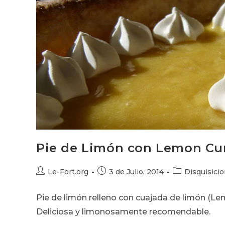
Pie de Limón con Lemon Cu
Autor
Publicación
Categoría
Le-Fort.org
3 de Julio, 2014
Disquisici
de
de
de
la
la
la
Pie de limón relleno con cuajada de limón (Le
entrada:
entrada:
entrada:
Deliciosa y limonosamente recomendable.