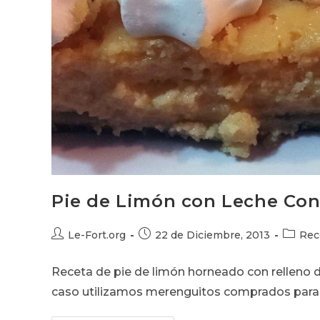
Pie de Limón con Leche Co
Autor
Publicación
Categor
Le-Fort.org
22 de Diciembre, 2013
Rec
de
de
de
la
la
la
Receta de pie de limón horneado con relleno 
entrada:
entrada:
entrada
caso utilizamos merenguitos comprados para de