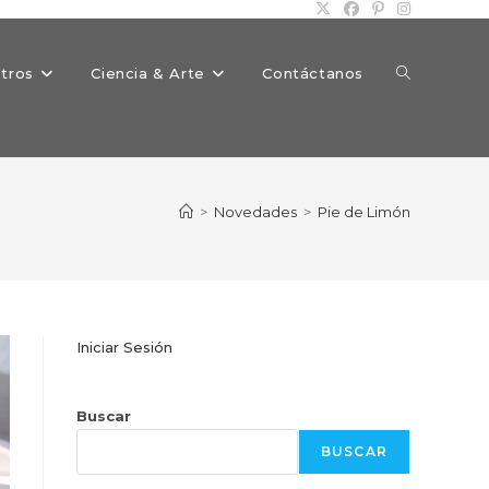
Alternar
tros
Ciencia & Arte
Contáctanos
búsqueda
>
Novedades
>
Pie de Limón
de
Iniciar Sesión
la
Buscar
BUSCAR