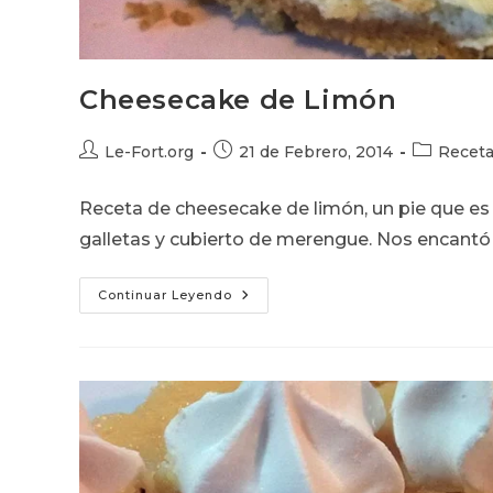
Cheesecake de Limón
Autor
Publicación
Categoría
Le-Fort.org
21 de Febrero, 2014
Recet
de
de
de
la
la
la
Receta de cheesecake de limón, un pie que es 
entrada:
entrada:
entrada:
galletas y cubierto de merengue. Nos encant
Cheesecake
Continuar Leyendo
De
Limón