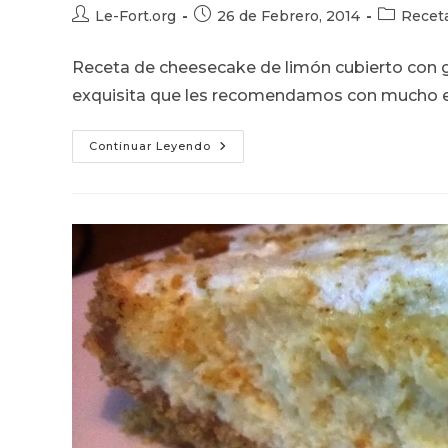
Autor
Publicación
Categoría
Le-Fort.org
26 de Febrero, 2014
Recet
de
de
de
la
la
la
Receta de cheesecake de limón cubierto con 
entrada:
entrada:
entrada:
exquisita que les recomendamos con mucho 
Cheesecake
Continuar Leyendo
De
Limón
Con
Ganache
De
Chocolate
Blanco