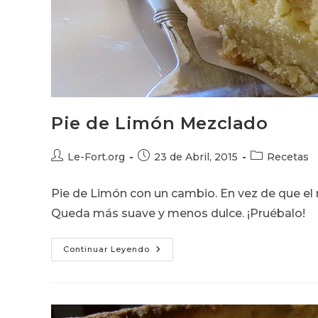
Pie de Limón Mezclado
Autor
Publicación
Categoría
Le-Fort.org
23 de Abril, 2015
Recetas
de
de
de
la
la
la
Pie de Limón con un cambio. En vez de que el 
entrada:
entrada:
entrada:
Queda más suave y menos dulce. ¡Pruébalo!
Pie
Continuar Leyendo
De
Limón
Mezclado