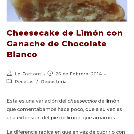
Cheesecake de Limón con
Ganache de Chocolate
Blanco
Autor
Publicación
Le-Fort.org
26 de Febrero, 2014
de
de
Categoría
Recetas
/
Repostería
la
la
de
entrada:
entrada:
la
entrada:
Esta es una variación del
cheesecake
de limón
que comentábamos hace poco, que a su vez es
una extensión del
pie de limón
, que amamos.
La diferencia radica en que en vez de cubrirlo con