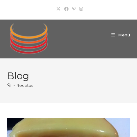
Ir
al
contenido
Menú
Blog
>
Recetas