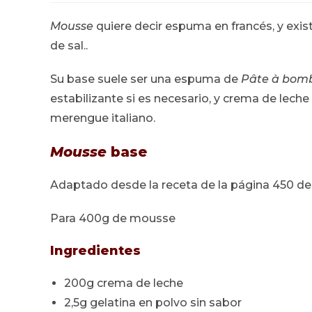
la
la
la
entrada:
entrada:
entrad
Mousse
quiere decir espuma en francés, y exis
de sal..
Su base suele ser una espuma de
Pâte à bom
estabilizante si es necesario, y crema de lec
merengue italiano.
Mousse
base
Adaptado desde la receta de la página 450 d
Para 400g de mousse
Ingredientes
200g crema de leche
2,5g gelatina en polvo sin sabor