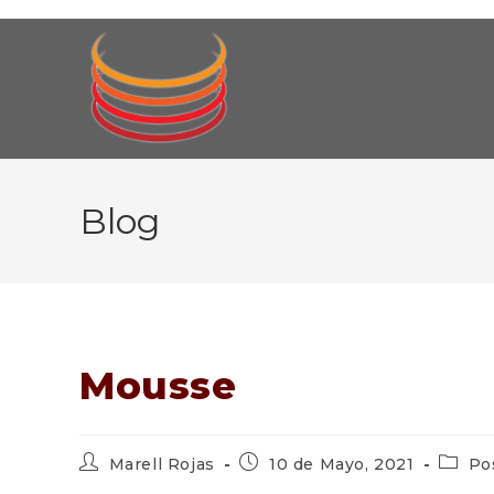
Ir
al
contenido
Blog
Mousse
Autor
Publicación
Catego
Marell Rojas
10 de Mayo, 2021
Po
de
de
de