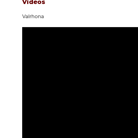
Videos
Valrhona