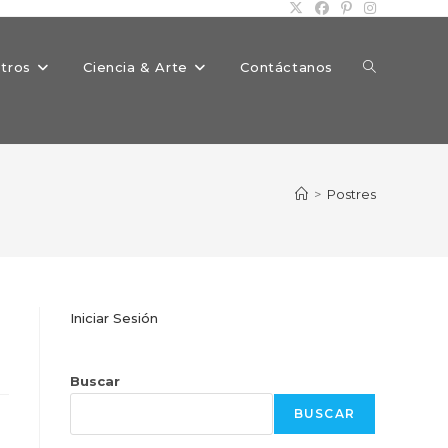
Alternar
tros
Ciencia & Arte
Contáctanos
búsqueda
>
Postres
de
Iniciar Sesión
la
Buscar
BUSCAR