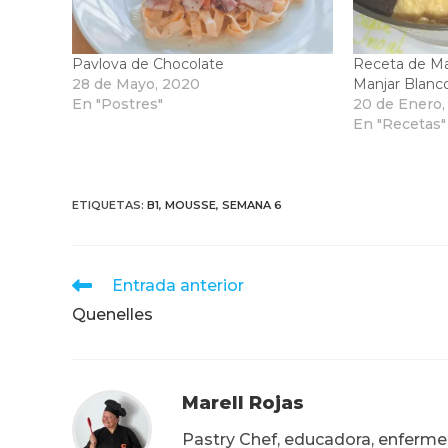
Pavlova de Chocolate
Receta de Ma
28 de Mayo, 2020
Manjar Blanc
En "Postres"
20 de Enero,
En "Recetas"
ETIQUETAS
:
B1
,
MOUSSE
,
SEMANA 6
Leer
Entrada anterior
más
Quenelles
artículos
Marell Rojas
Pastry Chef, educadora, enfermera