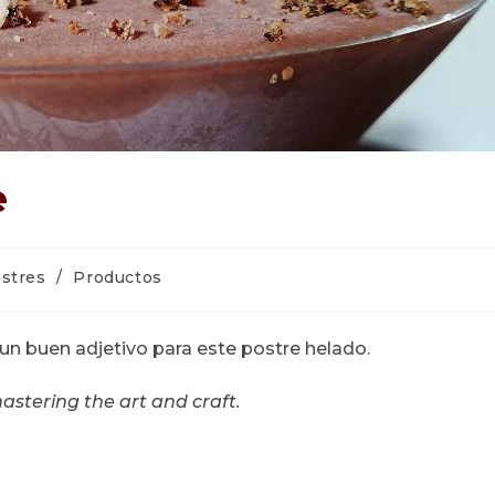
e
oría
stres
/
Productos
a:
s un buen adjetivo para este postre helado.
astering the art and craft.