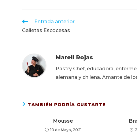
Leer
Entrada anterior
más
Galletas Escocesas
artículos
Marell Rojas
Pastry Chef, educadora, enfermera
alemana y chilena. Amante de lo
TAMBIÉN PODRÍA GUSTARTE
Mousse
Br
10 de Mayo, 2021