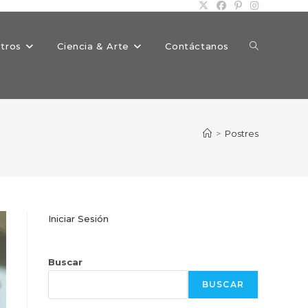
Alternar
tros
Ciencia & Arte
Contáctanos
búsqueda
>
Postres
de
Iniciar Sesión
la
Buscar
BUSCAR