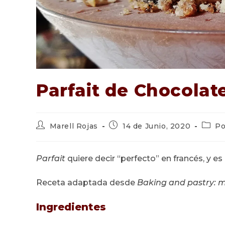
Parfait de Chocolat
Autor
Publicación
Categ
Marell Rojas
14 de Junio, 2020
Po
de
de
de
la
la
la
entrada:
entrada:
entrad
Parfait
quiere decir “perfecto” en francés, y e
Receta adaptada desde
Baking and pastry: m
Ingredientes