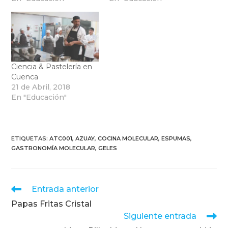
Ciencia & Pastelería en
Cuenca
21 de Abril, 2018
En "Educación"
ETIQUETAS
:
ATC001
,
AZUAY
,
COCINA MOLECULAR
,
ESPUMAS
,
GASTRONOMÍA MOLECULAR
,
GELES
Leer
Entrada anterior
más
Papas Fritas Cristal
artículos
Siguiente entrada