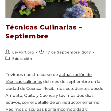
Técnicas Culinarias –
Septiembre
Autor
Publicación
Le-Fort.org
17 de Septiembre, 2018
de
de
Categoría
Educación
la
la
de
entrada:
entrada:
la
entrada:
Tuvimos nuestro curso de
actualización de
técnicas culinarias
del mes de septiembre en la
ciudad de Cuenca. Recibimos estudiantes desde
Ambato, Quito y Cuenca y tuvimos dos días
activos, con el detalle de un instructor enfermo.
Pedimos disculpas por la incomodidad y