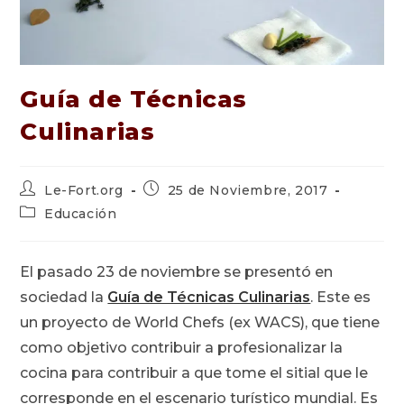
Guía de Técnicas
Culinarias
Autor
Publicación
Le-Fort.org
25 de Noviembre, 2017
de
de
Categoría
Educación
la
la
de
entrada:
entrada:
la
entrada:
El pasado 23 de noviembre se presentó en
sociedad la
Guía de Técnicas Culinarias
. Este es
un proyecto de World Chefs (ex WACS), que tiene
como objetivo contribuir a profesionalizar la
cocina para contribuir a que tome el sitial que le
corresponde en el escenario turístico mundial. Es