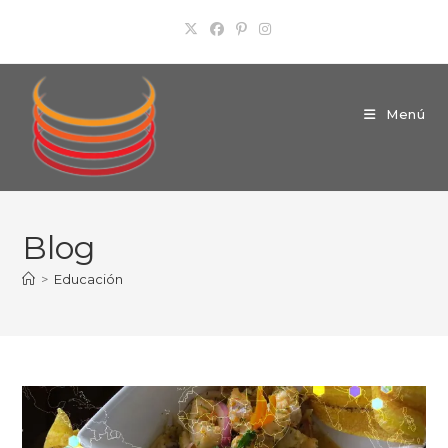
Ir
al
contenido
Menú
Blog
>
Educación