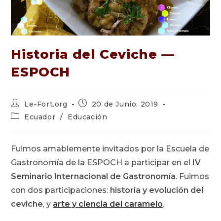
Historia del Ceviche —
ESPOCH
Autor
Publicación
Le-Fort.org
20 de Junio, 2019
de
de
Categoría
Ecuador
/
Educación
la
la
de
entrada:
entrada:
la
entrada:
Fuimos amablemente invitados por la Escuela de
Gastronomía de la ESPOCH a participar en el
IV
Seminario Internacional de Gastronomía
. Fuimos
con dos participaciones:
historia y evolución del
ceviche
, y
arte y ciencia del caramelo
.