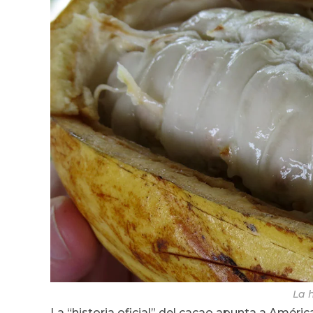
La 
La “historia oficial” del cacao apunta a América