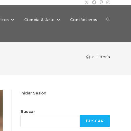
Alternar
tros
Ciencia & Arte
Contáctanos
búsqueda
>
Historia
de
Iniciar Sesión
la
Buscar
BUSCAR