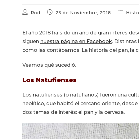
Autor
Publicación
Categorí
Rod
23 de Noviembre, 2018
Histo
de
de
de
la
la
la
entrada:
entrada:
entrada:
El año 2018 ha sido un año de gran interés desd
siguen
nuestra página en Facebook
. Distinta
como las contábamos. La historia del pan, la cer
Veamos qué sucedió.
Los Natufienses
Los natufienses (o natufianos) fueron una cultur
neolítico, que habitó el cercano oriente, desde
dos temas de interés: el pan y la cerveza.