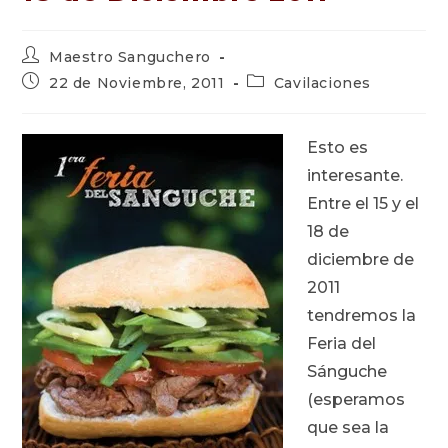
Autor
Maestro Sanguchero
de
Publicación
Categoría
22 de Noviembre, 2011
Cavilaciones
la
de
de
entrada:
la
la
entrada:
entrada:
Esto es
interesante.
Entre el 15 y el
18 de
diciembre de
2011
tendremos la
Feria del
Sánguche
(esperamos
que sea la