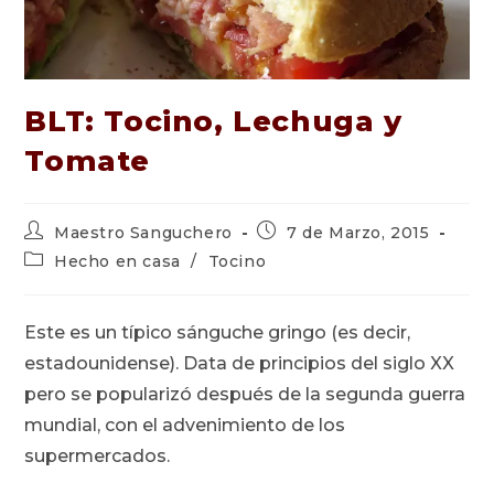
BLT: Tocino, Lechuga y
Tomate
Autor
Publicación
Maestro Sanguchero
7 de Marzo, 2015
de
de
Categoría
Hecho en casa
/
Tocino
la
la
de
entrada:
entrada:
la
entrada:
Este es un típico sánguche gringo (es decir,
estadounidense). Data de principios del siglo XX
pero se popularizó después de la segunda guerra
mundial, con el advenimiento de los
supermercados.