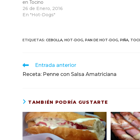
en Tocino
26 de Enero, 2016
En "Hot-Dogs"
ETIQUETAS
:
CEBOLLA
,
HOT-DOG
,
PAN DE HOT-DOG
,
PIÑA
,
TOC
Leer
Entrada anterior
más
Receta: Penne con Salsa Amatriciana
artículos
TAMBIÉN PODRÍA GUSTARTE