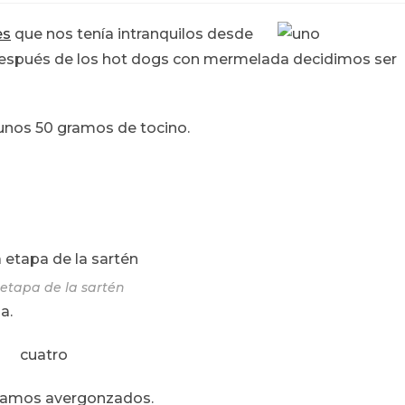
la
entrada:
es
que nos tenía intranquilos desde
 Después de los hot dogs con mermelada decidimos ser
unos 50 gramos de tocino.
a etapa de la sartén
a.
samos avergonzados.