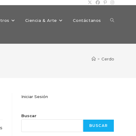
Alternar
tros
Ciencia & Arte
Contáctanos
búsqueda
>
Cerdo
de
Iniciar Sesión
la
Buscar
BUSCAR
s