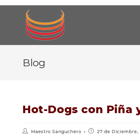
Ir
al
contenido
Blog
Hot-Dogs con Piña 
Autor
Publicación
Maestro Sanguchero
27 de Diciembre,
de
de