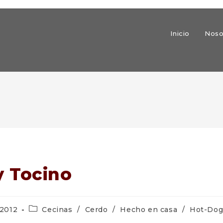
Inicio
Noso
y Tocino
Categoría
 2012
Cecinas
/
Cerdo
/
Hecho en casa
/
Hot-Dog
de