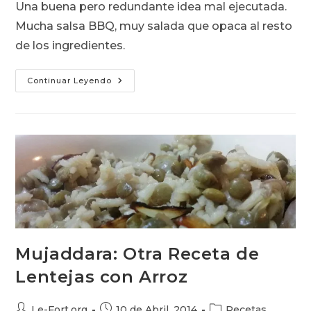
Una buena pero redundante idea mal ejecutada.
Mucha salsa BBQ, muy salada que opaca al resto
de los ingredientes.
Memphis
Continuar Leyendo
BBQ
Burger
Del
Carl’s
Jr.
Buena
Idea,
Mala
Ejecución
Mujaddara: Otra Receta de
Lentejas con Arroz
Autor
Publicación
Categoría
Le-Fort.org
10 de Abril, 2014
Recetas