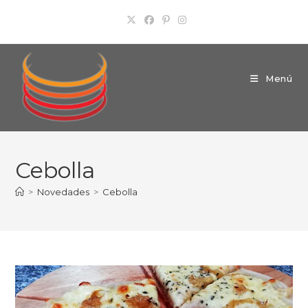
Ir
al
contenido
Menú
Cebolla
>
Novedades
>
Cebolla