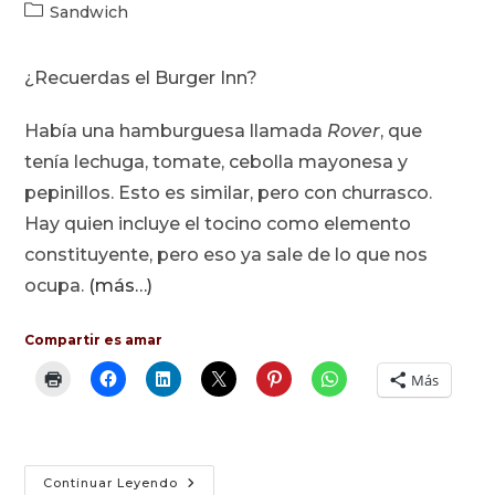
de
de
Categoría
Sandwich
la
la
de
entrada:
entrada:
la
¿Recuerdas el Burger Inn?
entrada:
Había una hamburguesa llamada
Rover
, que
tenía lechuga, tomate, cebolla mayonesa y
pepinillos. Esto es similar, pero con churrasco.
Hay quien incluye el tocino como elemento
constituyente, pero eso ya sale de lo que nos
ocupa.
(más…)
Compartir es amar
Más
Churrasco
Continuar Leyendo