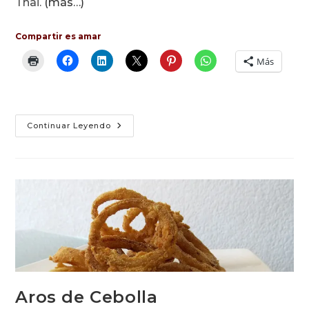
Thai.
(más…)
Compartir es amar
Más
Tallarines
Continuar Leyendo
Al
Pesto
Con
Cebolla
Y
Jengibre
Aros de Cebolla