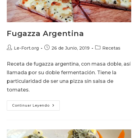
Fugazza Argentina
Autor
Publicación
Categoría
Le-Fort.org
26 de Junio, 2019
Recetas
de
de
de
la
la
la
Receta de fugazza argentina, con masa doble, así
entrada:
entrada:
entrada:
llamada por su doble fermentación. Tiene la
particularidad de ser una pizza sin salsa de
tomates.
Fugazza
Continuar Leyendo
Argentina