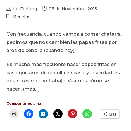
Autor
Publicación
Le-Fort.org
23 de Noviembre, 2015
de
de
Categoría
Recetas
la
la
de
entrada:
entrada:
la
Con frecuencia, cuando vamos a comer chatarra,
entrada:
pedimos que nos cambien las papas fritas por
aros de cebolla (cuando hay).
Es mucho más frecuente hacer papas fritas en
casa que aros de cebolla en casa, y la verdad, es
que no es mucho trabajo. Veamos cómo se
hacen.
(más…)
Compartir es amar
Más