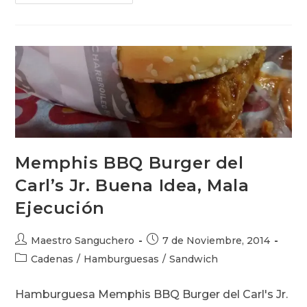
Americano
Memphis BBQ Burger del
Carl’s Jr. Buena Idea, Mala
Ejecución
Autor
Publicación
Maestro Sanguchero
7 de Noviembre, 2014
de
de
Categoría
Cadenas
/
Hamburguesas
/
Sandwich
la
la
de
entrada:
entrada:
la
Hamburguesa Memphis BBQ Burger del Carl's Jr.
entrada: