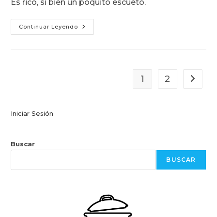
Es rico, si bien un poquito escueto.
Hot-
Continuar Leyendo
Dog
Criollo:
Cebolla
Frita
1
2
Ir a la 
Iniciar Sesión
Buscar
BUSCAR