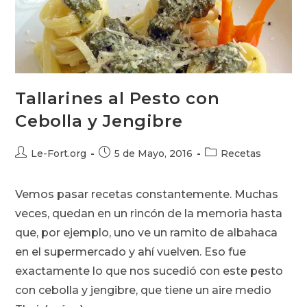
Tallarines al Pesto con
Cebolla y Jengibre
Autor
Publicación
Categoría
Le-Fort.org
5 de Mayo, 2016
Recetas
de
de
de
la
la
la
Vemos pasar recetas constantemente. Muchas
entrada:
entrada:
entrada:
veces, quedan en un rincón de la memoria hasta
que, por ejemplo, uno ve un ramito de albahaca
en el supermercado y ahí vuelven. Eso fue
exactamente lo que nos sucedió con este pesto
con cebolla y jengibre, que tiene un aire medio