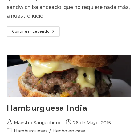
sandwich balanceado, que no requiere nada más,
a nuestro jucio.
Hamburguesa
Continuar Leyendo
Con
Queso
Azul
Hamburguesa India
Autor
Publicación
Maestro Sanguchero
26 de Mayo, 2015
de
de
Categoría
Hamburguesas
/
Hecho en casa
la
la
de