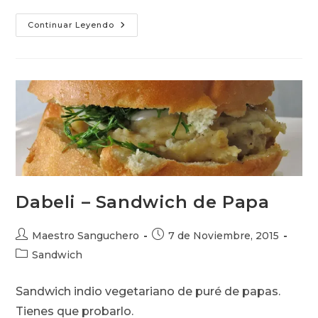
Aros
Continuar Leyendo
De
Cebolla
Dabeli – Sandwich de Papa
Autor
Publicación
Maestro Sanguchero
7 de Noviembre, 2015
de
de
Categoría
Sandwich
la
la
de
entrada:
entrada:
la
Sandwich indio vegetariano de puré de papas.
entrada:
Tienes que probarlo.