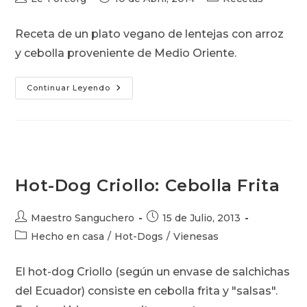
de
de
de
la
la
la
Receta de un plato vegano de lentejas con arroz
entrada:
entrada:
entrada:
y cebolla proveniente de Medio Oriente.
Mujaddara:
Continuar Leyendo
Otra
Receta
De
Lentejas
Con
Arroz
Hot-Dog Criollo: Cebolla Frita
Autor
Publicación
Maestro Sanguchero
15 de Julio, 2013
de
de
Categoría
Hecho en casa
/
Hot-Dogs
/
Vienesas
la
la
de
entrada:
entrada:
la
El hot-dog Criollo (según un envase de salchichas
entrada:
del Ecuador) consiste en cebolla frita y "salsas".