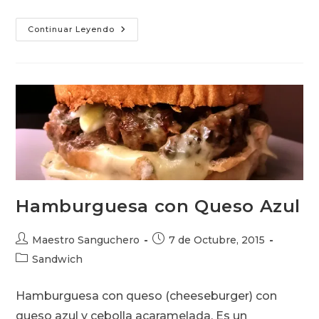
Dabeli
Continuar Leyendo
–
Sandwich
De
Papa
Hamburguesa con Queso Azul
Autor
Publicación
Maestro Sanguchero
7 de Octubre, 2015
de
de
Categoría
Sandwich
la
la
de
entrada:
entrada:
la
Hamburguesa con queso (cheeseburger) con
entrada:
queso azul y cebolla acaramelada. Es un