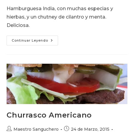
entrada:
entrada:
la
Hamburguesa India, con muchas especias y
entrada:
hierbas, y un chutney de cilantro y menta.
Deliciosa.
Hamburguesa
Continuar Leyendo
India
Churrasco Americano
Autor
Publicación
Maestro Sanguchero
24 de Marzo, 2015