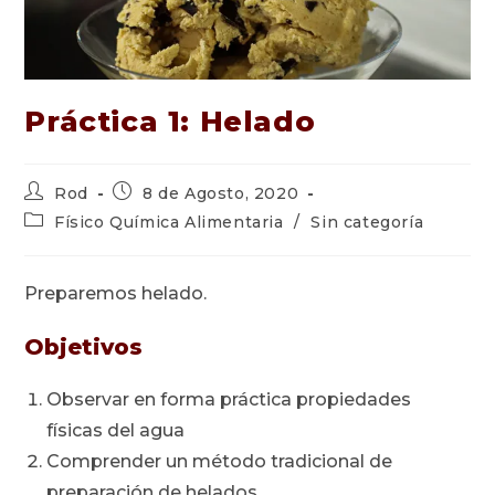
Práctica 1: Helado
Autor
Publicación
Rod
8 de Agosto, 2020
de
de
Categoría
Físico Química Alimentaria
/
Sin categoría
la
la
de
entrada:
entrada:
la
entrada:
Preparemos helado.
Objetivos
Observar en forma práctica propiedades
físicas del agua
Comprender un método tradicional de
preparación de helados