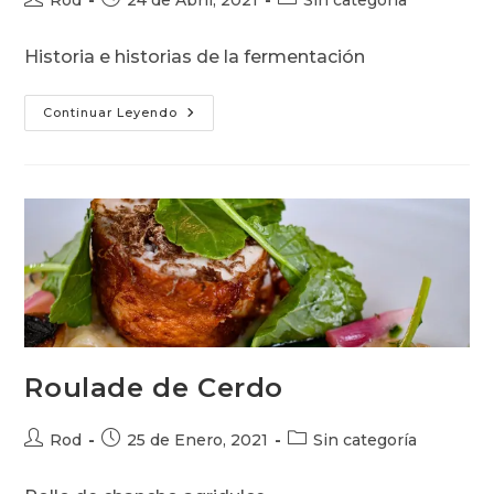
Rod
24 de Abril, 2021
Sin categoría
de
de
de
la
la
la
Historia e historias de la fermentación
entrada:
entrada:
entrada:
Historia
Continuar Leyendo
De
La
Fermentación
Roulade de Cerdo
Autor
Publicación
Categoría
Rod
25 de Enero, 2021
Sin categoría
de
de
de
la
la
la