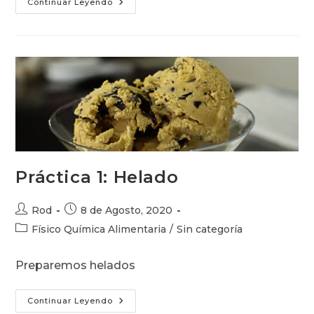
Calzone
Continuar Leyendo
Práctica 1: Helado
Autor
Publicación
Rod
8 de Agosto, 2020
de
de
Categoría
Físico Química Alimentaria
/
Sin categoría
la
la
de
entrada:
entrada:
la
Preparemos helados
entrada:
Práctica
Continuar Leyendo
1: