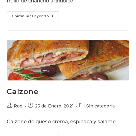
Rollo de chancho agridulce
entrada:
entrada:
entrada:
Roulade
Continuar Leyendo
De
Cerdo
Calzone
Autor
Publicación
Categoría
Rod
25 de Enero, 2021
Sin categoría
de
de
de
la
la
la
Calzone de queso crema, espinaca y salame
entrada:
entrada:
entrada: