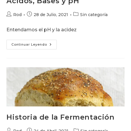
Ácidos, Bases y pH
Autor
Publicación
Categoría
Rod
28 de Julio, 2021
Sin categoría
de
de
de
la
la
la
Entendamos el pH y la acidez
entrada:
entrada:
entrada:
Ácidos,
Continuar Leyendo
Bases
Y
PH
Historia de la Fermentación
Autor
Publicación
Categoría