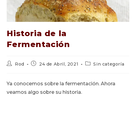
Historia de la
Fermentación
Autor
Publicación
Categoría
Rod
24 de Abril, 2021
Sin categoría
de
de
de
la
la
la
entrada:
entrada:
entrada:
Ya conocemos sobre la fermentación. Ahora
veamos algo sobre su historia.