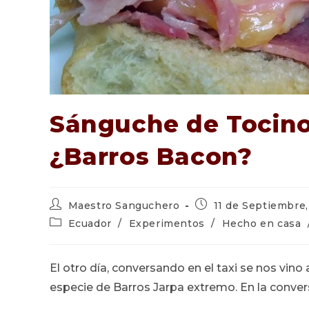
Sánguche de Tocino
¿Barros Bacon?
Autor
Publicación
Maestro Sanguchero
11 de Septiembre,
de
de
Categoría
Ecuador
/
Experimentos
/
Hecho en casa
la
la
de
entrada:
entrada:
la
entrada:
El otro día, conversando en el taxi se nos vin
especie de Barros Jarpa extremo. En la conver