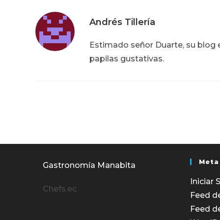
Andrés Tillería
Estimado señor Duarte, su blog e
papilas gustativas.
Meta
Gastronomía Manabita
Iniciar 
Chefs.ec
Feed d
Feed d