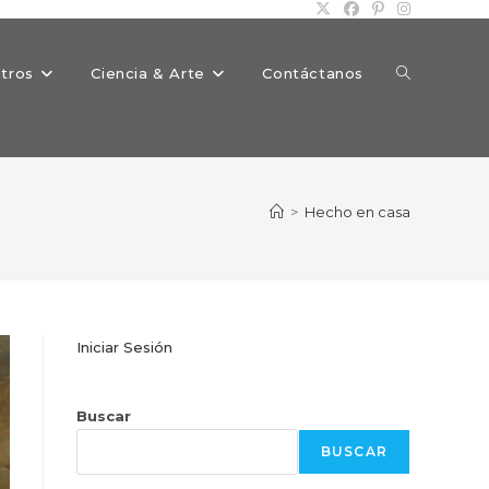
Alternar
tros
Ciencia & Arte
Contáctanos
búsqueda
>
Hecho en casa
de
Iniciar Sesión
la
Buscar
BUSCAR