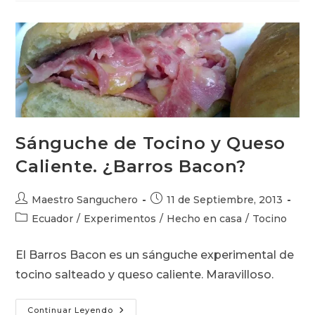
Las
Sobras
De
Pavo
Sánguche de Tocino y Queso
Caliente. ¿Barros Bacon?
Autor
Publicación
Maestro Sanguchero
11 de Septiembre, 2013
de
de
Categoría
Ecuador
/
Experimentos
/
Hecho en casa
/
Tocino
la
la
de
entrada:
entrada:
la
El Barros Bacon es un sánguche experimental de
entrada:
tocino salteado y queso caliente. Maravilloso.
Sánguche
Continuar Leyendo