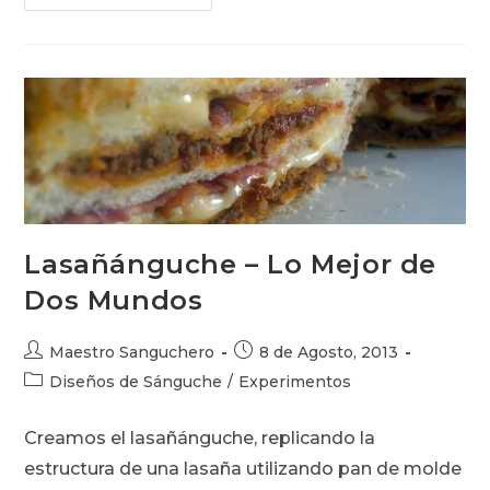
De
Tocino
Y
Queso
Caliente.
¿Barros
Bacon?
Lasañánguche – Lo Mejor de
Dos Mundos
Autor
Publicación
Maestro Sanguchero
8 de Agosto, 2013
de
de
Categoría
Diseños de Sánguche
/
Experimentos
la
la
de
entrada:
entrada:
la
Creamos el lasañánguche, replicando la
entrada:
estructura de una lasaña utilizando pan de molde