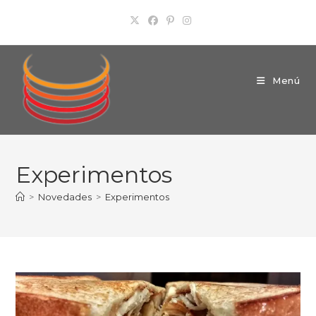
Ir
al
contenido
Menú
Experimentos
>
Novedades
>
Experimentos