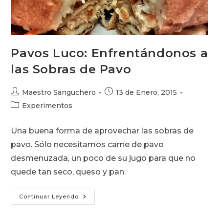
Pavos Luco: Enfrentándonos a
las Sobras de Pavo
Autor
Publicación
Maestro Sanguchero
13 de Enero, 2015
de
de
Categoría
Experimentos
la
la
de
entrada:
entrada:
la
Una buena forma de aprovechar las sobras de
entrada:
pavo. Sólo necesitamos carne de pavo
desmenuzada, un poco de su jugo para que no
quede tan seco, queso y pan.
Pavos
Continuar Leyendo
Luco:
Enfrentándonos
A