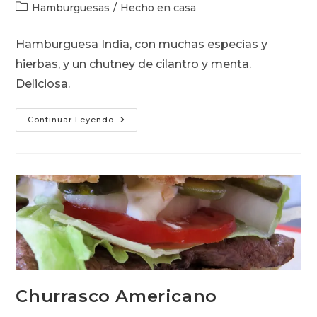
de
de
Categoría
Hamburguesas
/
Hecho en casa
la
la
de
entrada:
entrada:
la
Hamburguesa India, con muchas especias y
entrada:
hierbas, y un chutney de cilantro y menta.
Deliciosa.
Hamburguesa
Continuar Leyendo
India
Churrasco Americano