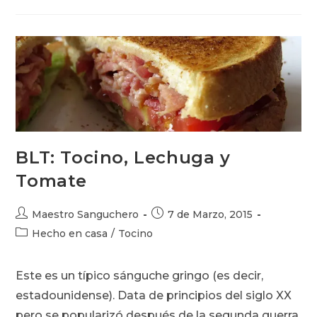
BLT: Tocino, Lechuga y
Tomate
Autor
Publicación
Maestro Sanguchero
7 de Marzo, 2015
de
de
Categoría
Hecho en casa
/
Tocino
la
la
de
entrada:
entrada:
la
Este es un típico sánguche gringo (es decir,
entrada:
estadounidense). Data de principios del siglo XX
pero se popularizó después de la segunda guerra