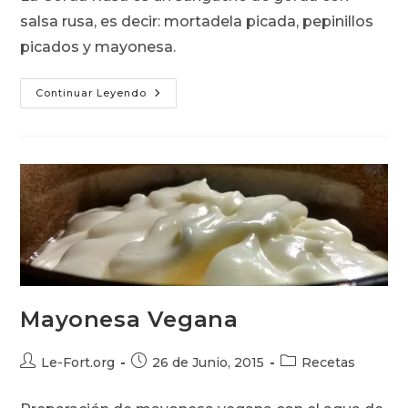
entrada:
salsa rusa, es decir: mortadela picada, pepinillos
picados y mayonesa.
Gorda
Continuar Leyendo
Rusa
Mayonesa Vegana
Autor
Publicación
Categoría
Le-Fort.org
26 de Junio, 2015
Recetas
de
de
de
la
la
la