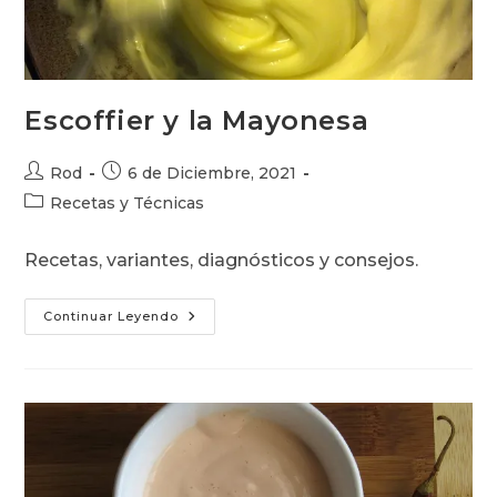
Escoffier y la Mayonesa
Autor
Publicación
Rod
6 de Diciembre, 2021
de
de
Categoría
Recetas y Técnicas
la
la
de
entrada:
entrada:
la
Recetas, variantes, diagnósticos y consejos.
entrada:
Escoffier
Continuar Leyendo
Y
La
Mayonesa