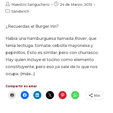
Autor
Publicación
Maestro Sanguchero
24 de Marzo, 2015
de
de
Categoría
Sandwich
la
la
de
entrada:
entrada:
la
¿Recuerdas el Burger Inn?
entrada:
Había una hamburguesa llamada
Rover
, que
tenía lechuga, tomate, cebolla mayonesa y
pepinillos. Esto es similar, pero con churrasco.
Hay quien incluye el tocino como elemento
constituyente, pero eso ya sale de lo que nos
ocupa.
(más…)
Compartir es amar
Más