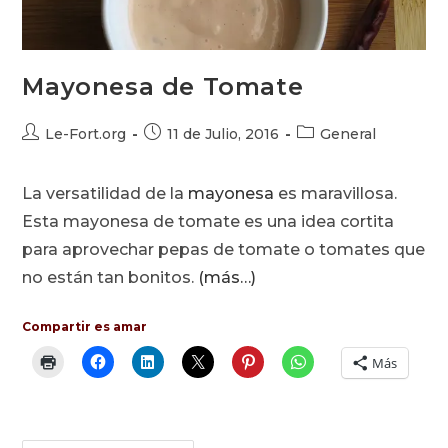
Mayonesa de Tomate
Autor
Publicación
Categoría
Le-Fort.org
11 de Julio, 2016
General
de
de
de
la
la
la
La versatilidad de la
mayonesa
es maravillosa.
entrada:
entrada:
entrada:
Esta mayonesa de tomate es una idea cortita
para aprovechar pepas de tomate o tomates que
no están tan bonitos.
(más…)
Compartir es amar
Más