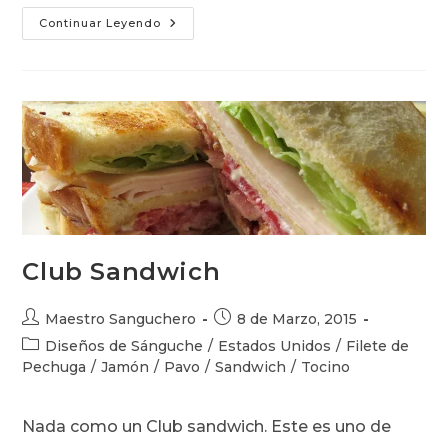
Churrasco
Continuar Leyendo
Americano
Club Sandwich
Autor
Publicación
Maestro Sanguchero
8 de Marzo, 2015
de
de
Categoría
Diseños de Sánguche
/
Estados Unidos
/
Filete de
la
la
de
Pechuga
/
Jamón
/
Pavo
/
Sandwich
/
Tocino
entrada:
entrada:
la
entrada:
Nada como un Club sandwich. Este es uno de