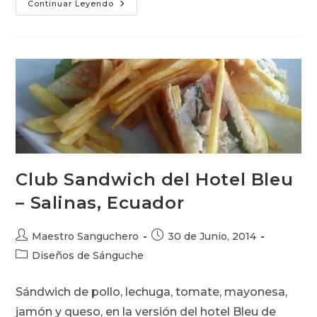
Pie
Continuar Leyendo
De
Tomate
Club Sandwich del Hotel Bleu
– Salinas, Ecuador
Autor
Publicación
Maestro Sanguchero
30 de Junio, 2014
de
de
Categoría
Diseños de Sánguche
la
la
de
entrada:
entrada:
la
Sándwich de pollo, lechuga, tomate, mayonesa,
entrada:
jamón y queso, en la versión del hotel Bleu de