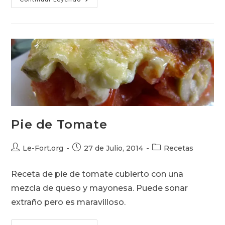
Tocino,
Lechuga
Y
Tomate
Pie de Tomate
Autor
Publicación
Categoría
Le-Fort.org
27 de Julio, 2014
Recetas
de
de
de
la
la
la
Receta de pie de tomate cubierto con una
entrada:
entrada:
entrada:
mezcla de queso y mayonesa. Puede sonar
extraño pero es maravilloso.