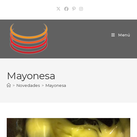
Ir
al
contenido
Menú
Mayonesa
>
Novedades
>
Mayonesa