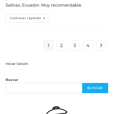
Salinas, Ecuador. Muy recomendable.
Club
Continuar Leyendo
Sandwich
Del
Hotel
Bleu
–
Salinas,
Ecuador
1
2
3
4
Ir a la 
Iniciar Sesión
Buscar
BUSCAR