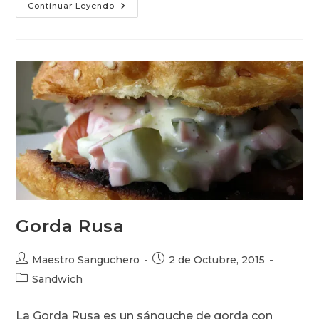
Mayonesa
Continuar Leyendo
De
Tomate
Gorda Rusa
Autor
Publicación
Maestro Sanguchero
2 de Octubre, 2015
de
de
Categoría
Sandwich
la
la
de
entrada:
entrada:
la
La Gorda Rusa es un sánguche de gorda con