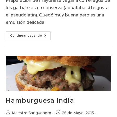
Preparación de mayonesa vegana con el agua de
entrada:
entrada:
entrada:
los garbanzos en conserva (aquafaba si te gusta
el pseudolatín). Quedó muy buena pero es una
emulsión delicada
Mayonesa
Continuar Leyendo
Vegana
Hamburguesa India
Autor
Publicación
Maestro Sanguchero
26 de Mayo, 2015