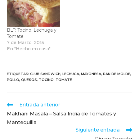
BLT: Tocino, Lechuga y
Tomate
7 de Marzo, 2015
En "Hecho en casa"
ETIQUETAS
:
CLUB SANDWICH
,
LECHUGA
,
MAYONESA
,
PAN DE MOLDE
,
POLLO
,
QUESOS
,
TOCINO
,
TOMATE
Leer
Entrada anterior
más
Makhani Masala – Salsa India de Tomates y
artículos
Mantequilla
Siguiente entrada
Pie de Tomate