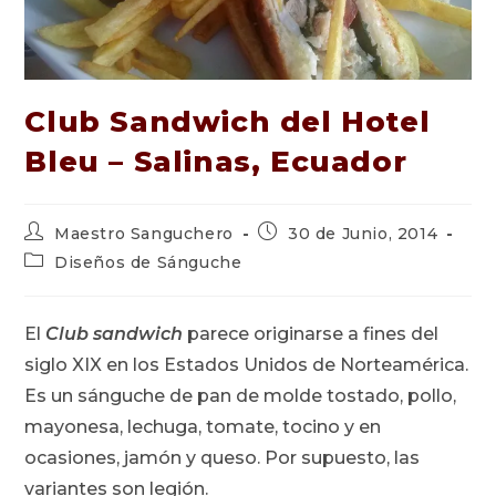
Club Sandwich del Hotel
Bleu – Salinas, Ecuador
Autor
Publicación
Maestro Sanguchero
30 de Junio, 2014
de
de
Categoría
Diseños de Sánguche
la
la
de
entrada:
entrada:
la
entrada:
El
Club sandwich
parece originarse a fines del
siglo XIX en los Estados Unidos de Norteamérica.
Es un sánguche de pan de molde tostado, pollo,
mayonesa, lechuga, tomate, tocino y en
ocasiones, jamón y queso. Por supuesto, las
variantes son legión.