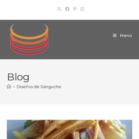
Ir
al
contenido
Menú
Blog
>
Diseños de Sánguche