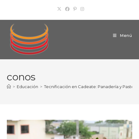
Ir
al
contenido
Menú
conos
>
Educación
>
Tecnificación en Cadeate: Panadería y Pasteler