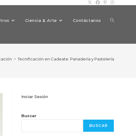
Alternar
tros
Ciencia & Arte
Contáctanos
búsqueda
cación
>
Tecnificación en Cadeate: Panadería y Pastelería
de
Iniciar Sesión
la
Buscar
BUSCAR