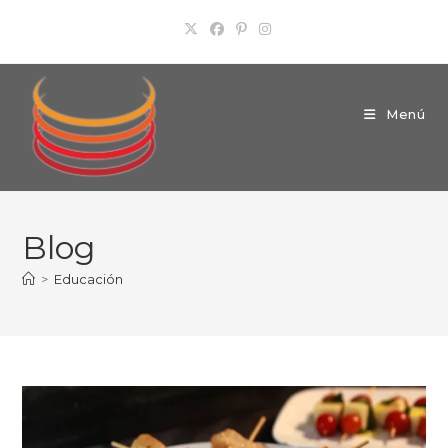
Ir
al
contenido
Menú
Blog
>
Educación