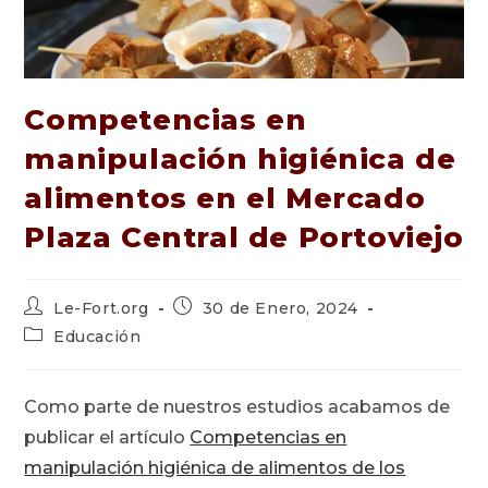
Competencias en
manipulación higiénica de
alimentos en el Mercado
Plaza Central de Portoviejo
Autor
Publicación
Le-Fort.org
30 de Enero, 2024
de
de
Categoría
Educación
la
la
de
entrada:
entrada:
la
entrada:
Como parte de nuestros estudios acabamos de
publicar el artículo
Competencias en
manipulación higiénica de alimentos de los