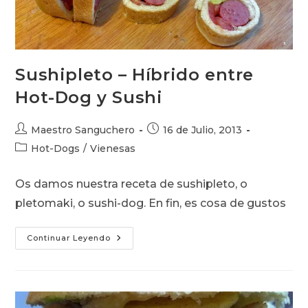
Sushipleto – Híbrido entre
Hot-Dog y Sushi
Autor
Publicación
Maestro Sanguchero
16 de Julio, 2013
de
de
Categoría
Hot-Dogs
/
Vienesas
la
la
de
entrada:
entrada:
la
Os damos nuestra receta de sushipleto, o
entrada:
pletomaki, o sushi-dog. En fin, es cosa de gustos
Sushipleto
Continuar Leyendo
–
Híbrido
Entre
Hot-
Dog
Y
Sushi