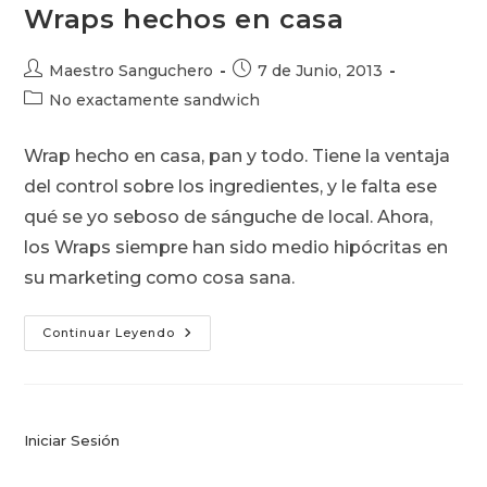
Wraps hechos en casa
Autor
Publicación
Maestro Sanguchero
7 de Junio, 2013
de
de
Categoría
No exactamente sandwich
la
la
de
entrada:
entrada:
la
Wrap hecho en casa, pan y todo. Tiene la ventaja
entrada:
del control sobre los ingredientes, y le falta ese
qué se yo seboso de sánguche de local. Ahora,
los Wraps siempre han sido medio hipócritas en
su marketing como cosa sana.
Wraps
Continuar Leyendo
Hechos
En
Casa
Iniciar Sesión