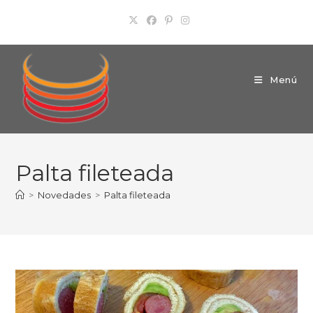
Ir
al
contenido
Menú
Palta fileteada
>
Novedades
>
Palta fileteada