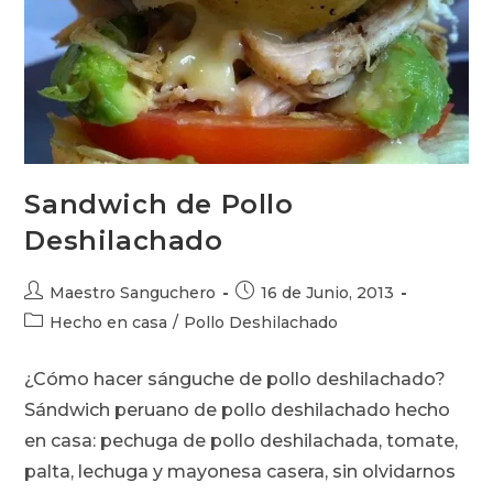
Sandwich de Pollo
Deshilachado
Autor
Publicación
Maestro Sanguchero
16 de Junio, 2013
de
de
Categoría
Hecho en casa
/
Pollo Deshilachado
la
la
de
entrada:
entrada:
la
¿Cómo hacer sánguche de pollo deshilachado?
entrada:
Sándwich peruano de pollo deshilachado hecho
en casa: pechuga de pollo deshilachada, tomate,
palta, lechuga y mayonesa casera, sin olvidarnos