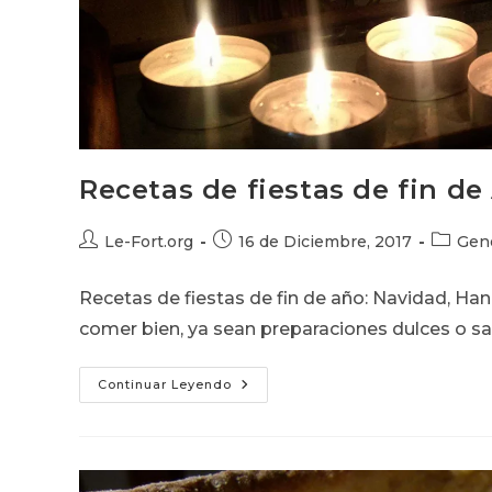
Recetas de fiestas de fin de
Autor
Publicación
Categor
Le-Fort.org
16 de Diciembre, 2017
Gene
de
de
de
la
la
la
Recetas de fiestas de fin de año: Navidad, Han
entrada:
entrada:
entrada:
comer bien, ya sean preparaciones dulces o sa
Recetas
Continuar Leyendo
De
Fiestas
De
Fin
De
Año