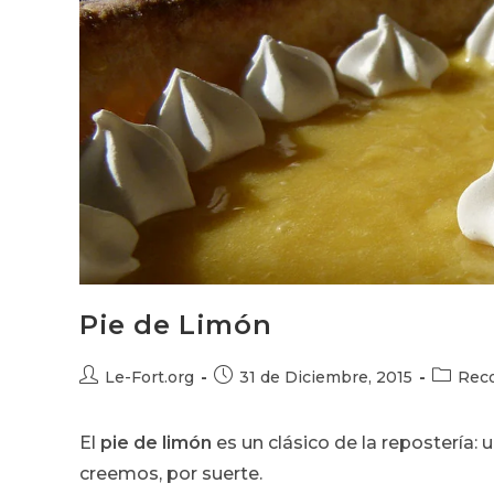
Pie de Limón
Autor
Publicación
Categor
Le-Fort.org
31 de Diciembre, 2015
Reco
de
de
de
la
la
la
El
pie de limón
es un clásico de la repostería:
entrada:
entrada:
entrada:
creemos, por suerte.