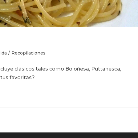
ía
ida
/
Recopilaciones
ncluye clásicos tales como Boloñesa, Puttanesca,
 tus favoritas?