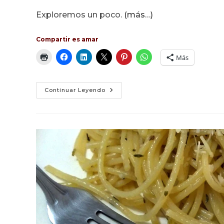
Exploremos un poco.
(más…)
Compartir es amar
Más
Pie
Continuar Leyendo
De
Limón