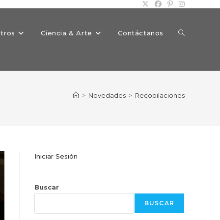
Alternar
tros
Ciencia & Arte
Contáctanos
búsqueda
>
Novedades
>
Recopilaciones
de
Iniciar Sesión
la
Buscar
BUSCAR