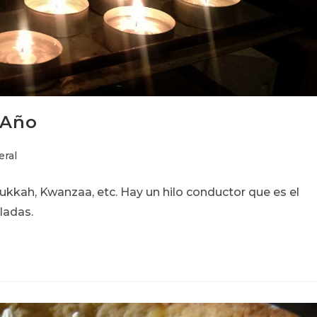
 Año
ía
ral
ukkah, Kwanzaa, etc. Hay un hilo conductor que es el
ladas.