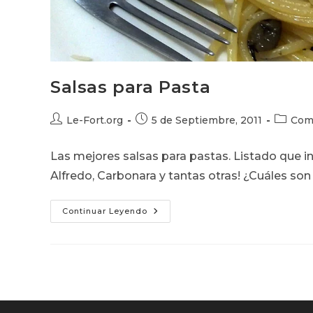
Salsas para Pasta
Autor
Publicación
Categor
Le-Fort.org
5 de Septiembre, 2011
Com
de
de
de
la
la
la
Las mejores salsas para pastas. Listado que i
entrada:
entrada:
entrada:
Alfredo, Carbonara y tantas otras! ¿Cuáles son
Salsas
Continuar Leyendo
Para
Pasta