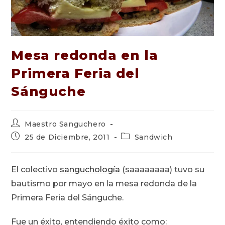
Mesa redonda en la
Primera Feria del
Sánguche
Autor
Maestro Sanguchero
de
Publicación
Categoría
25 de Diciembre, 2011
Sandwich
la
de
de
entrada:
la
la
entrada:
entrada:
El colectivo
sanguchología
(saaaaaaaa) tuvo su
bautismo por mayo en la mesa redonda de la
Primera Feria del Sánguche.
Fue un éxito, entendiendo éxito como: