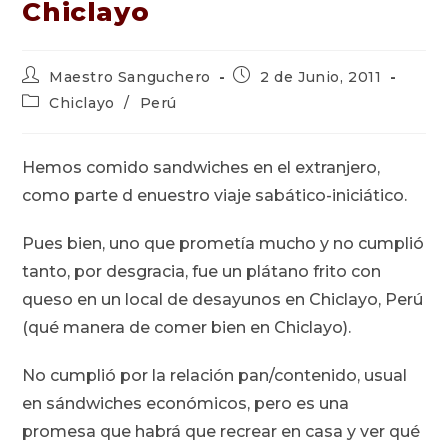
Chiclayo
Autor
Publicación
Maestro Sanguchero
2 de Junio, 2011
de
de
Categoría
Chiclayo
/
Perú
la
la
de
entrada:
entrada:
la
entrada:
Hemos comido sandwiches en el extranjero,
como parte d enuestro viaje sabático-iniciático.
Pues bien, uno que prometía mucho y no cumplió
tanto, por desgracia, fue un plátano frito con
queso en un local de desayunos en Chiclayo, Perú
(qué manera de comer bien en Chiclayo).
No cumplió por la relación pan/contenido, usual
en sándwiches económicos, pero es una
promesa que habrá que recrear en casa y ver qué