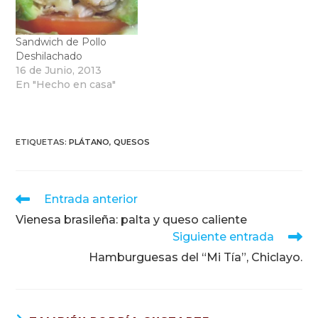
Sandwich de Pollo
Deshilachado
16 de Junio, 2013
En "Hecho en casa"
ETIQUETAS
:
PLÁTANO
,
QUESOS
Leer
Entrada anterior
más
Vienesa brasileña: palta y queso caliente
artículos
Siguiente entrada
Hamburguesas del “Mi Tía”, Chiclayo.