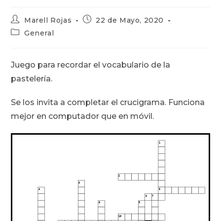
Autor
Publicación
Marell Rojas
22 de Mayo, 2020
de
de
Categoría
General
la
la
de
entrada:
entrada:
la
entrada:
Juego para recordar el vocabulario de la
pastelería.
Se los invita a completar el crucigrama. Funciona
mejor en computador que en móvil.