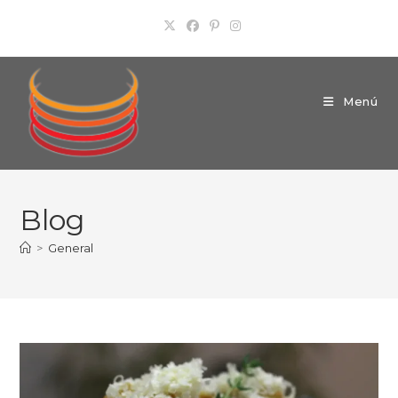
Ir
al
contenido
Menú
Blog
>
General