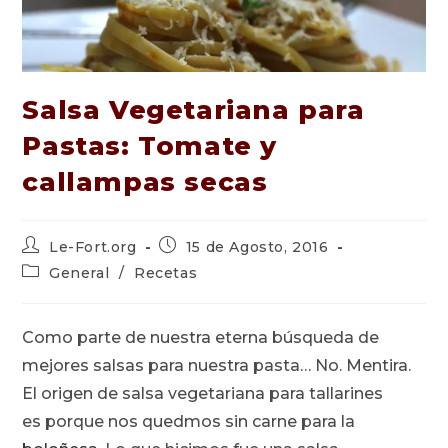
Salsa Vegetariana para
Pastas: Tomate y
callampas secas
Autor
Publicación
Le-Fort.org
15 de Agosto, 2016
de
de
Categoría
General
/
Recetas
la
la
de
entrada:
entrada:
la
entrada:
Como parte de nuestra eterna búsqueda de
mejores salsas para nuestra pasta… No. Mentira.
El origen de salsa vegetariana para tallarines
es porque nos quedmos sin carne para la