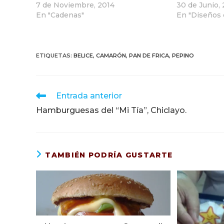
7 de Noviembre, 2014
30 de Junio,
En "Cadenas"
En "Diseños
ETIQUETAS
:
BELICE
,
CAMARÓN
,
PAN DE FRICA
,
PEPINO
Leer
Entrada anterior
más
Hamburguesas del “Mi Tía”, Chiclayo.
artículos
TAMBIÉN PODRÍA GUSTARTE