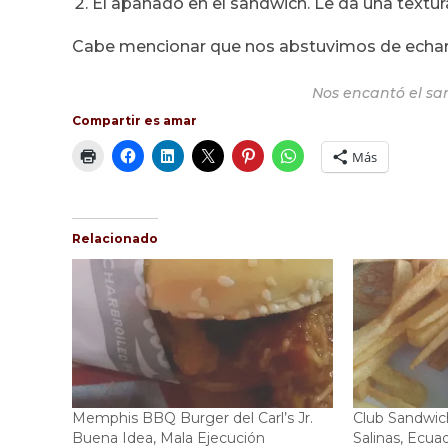
El apanado en el sandwich. Le da una textura
Cabe mencionar que nos abstuvimos de echarle 
Nos encantó el s
Compartir es amar
Más
Relacionado
Memphis BBQ Burger del Carl’s Jr.
Club Sandwich
Buena Idea, Mala Ejecución
Salinas, Ecua