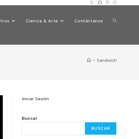
Alternar
tros
Ciencia & Arte
Contáctanos
búsqueda
>
Sandwich
de
Iniciar Sesión
la
Buscar
BUSCAR