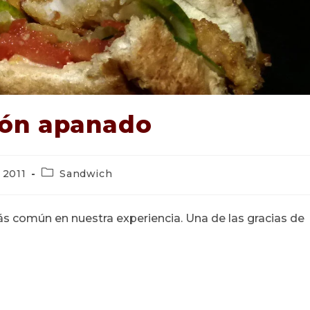
ón apanado
Categoría
 2011
Sandwich
de
la
entrada:
 común en nuestra experiencia. Una de las gracias de