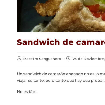
Sandwich de camar
Autor
Publicación
Maestro Sanguchero
24 de Noviembre,
de
de
la
la
entrada:
entrada:
Un sandwich de camarón apanado no es lo más
viajar es tanto, pero tanto que hay que probar.
No es fácil.