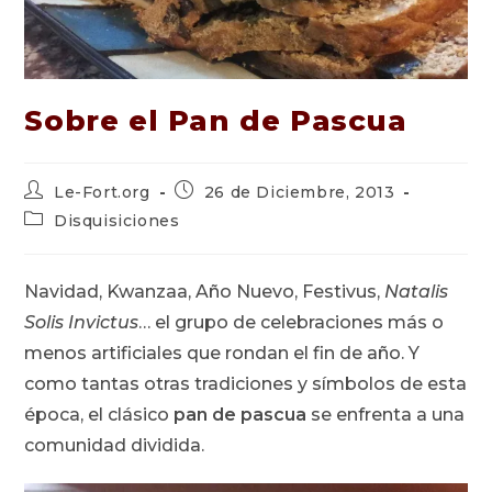
Sobre el Pan de Pascua
Autor
Publicación
Le-Fort.org
26 de Diciembre, 2013
de
de
Categoría
Disquisiciones
la
la
de
entrada:
entrada:
la
entrada:
Navidad, Kwanzaa, Año Nuevo, Festivus,
Natalis
Solis Invictus
… el grupo de celebraciones más o
menos artificiales que rondan el fin de año. Y
como tantas otras tradiciones y símbolos de esta
época, el clásico
pan de pascua
se enfrenta a una
comunidad dividida.